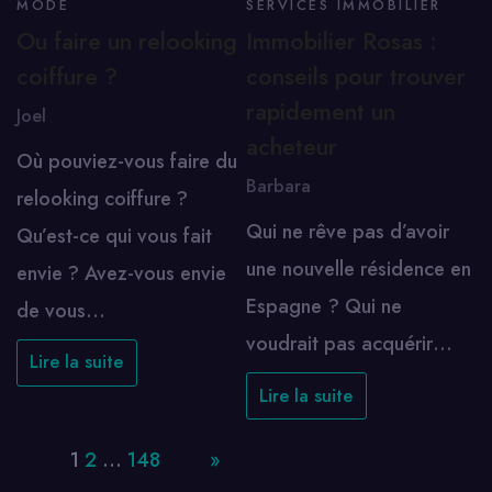
MODE
SERVICES IMMOBILIER
Ou faire un relooking
Immobilier Rosas :
coiffure ?
conseils pour trouver
rapidement un
Joel
acheteur
Où pouviez-vous faire du
Barbara
relooking coiffure ?
Qui ne rêve pas d’avoir
Qu’est-ce qui vous fait
une nouvelle résidence en
envie ? Avez-vous envie
Espagne ? Qui ne
de vous…
voudrait pas acquérir…
Lire la suite
Lire la suite
Page:
1
2
…
148
Next
»