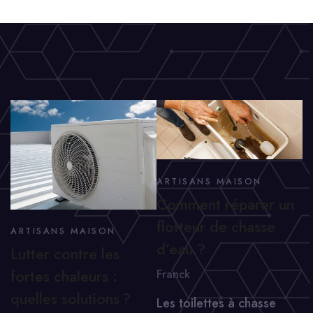
ARTISANS MAISON
Comment réparer un
flotteur de chasse
ARTISANS MAISON
d’eau ?
Lutter contre les
fortes chaleurs :
Franck
quelles solutions ?
Les toilettes à chasse