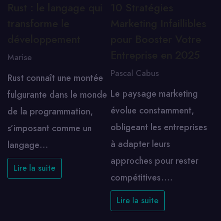
Rust : le langage qui
10 Stratégies
transforme le
Marketing Infaillibles
développement
pour Booster Votre
Entreprise en 2025
Marise
Pascal Cabus
Rust connaît une montée
Le paysage marketing
fulgurante dans le monde
évolue constamment,
de la programmation,
obligeant les entreprises
s’imposant comme un
à adapter leurs
langage…
approches pour rester
Lire la suite
compétitives.…
Lire la suite