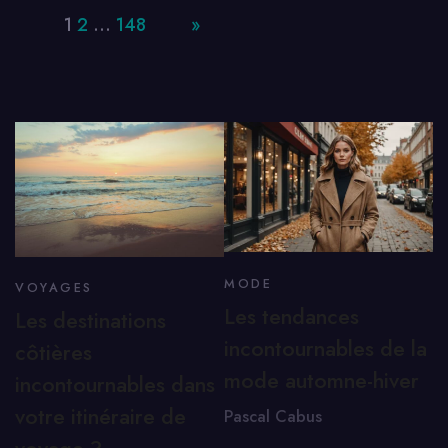
Page:
1
2
…
148
Next
»
MODE
VOYAGES
Les tendances
Les destinations
incontournables de la
côtières
mode automne-hiver
incontournables dans
votre itinéraire de
Pascal Cabus