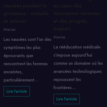
nausées pendant la
au cœur des
grossesse : conseils
innovations récentes
et astuces
et des progrès
majeurs
Marise
Marise
Les nausées sont l’un des
La rééducation médicale
symptômes les plus
s’impose aujourd’hui
éprouvants que
comme un domaine où les
rencontrent les femmes
avancées technologiques
enceintes,
repoussent les
particulièrement…
frontières…
Lire l'article
Lire l'article