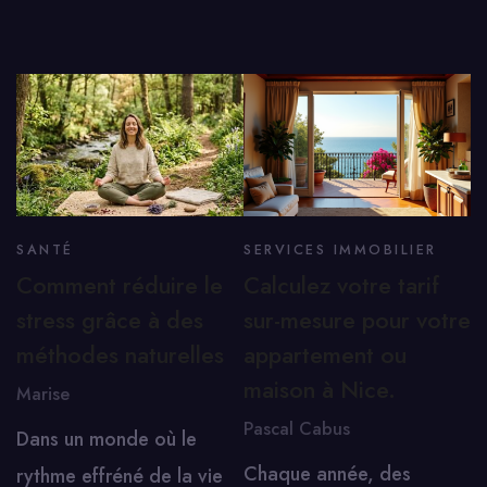
SANTÉ
SERVICES IMMOBILIER
Comment réduire le
Calculez votre tarif
stress grâce à des
sur-mesure pour votre
méthodes naturelles
appartement ou
maison à Nice.
Marise
Pascal Cabus
Dans un monde où le
Chaque année, des
rythme effréné de la vie