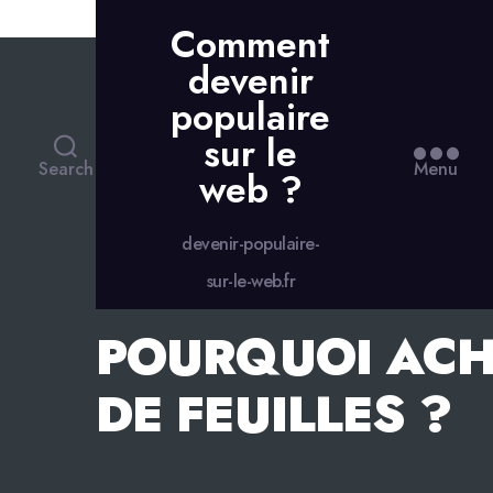
Skip to the content
Comment
devenir
populaire
sur le
Search
Menu
web ?
devenir-populaire-
sur-le-web.fr
POURQUOI ACH
DE FEUILLES ?