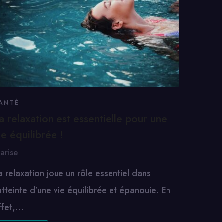
ANTÉ
a relaxation est essentielle pour une
ie équilibrée !
arise
a relaxation joue un rôle essentiel dans
’atteinte d’une vie équilibrée et épanouie. En
ffet,…