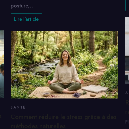
posture,…
Lire l'article
A
R
SANTÉ
r
s
Comment réduire le stress grâce à des
F
méthodes naturelles