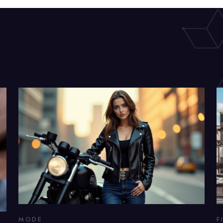
MODE
F