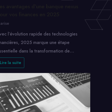
es avantages d’une banque nexus
our vos finances en 2025
arise
vec l’évolution rapide des technologies
inancières, 2025 marque une étape
ssentielle dans la transformation de…
Lire la suite