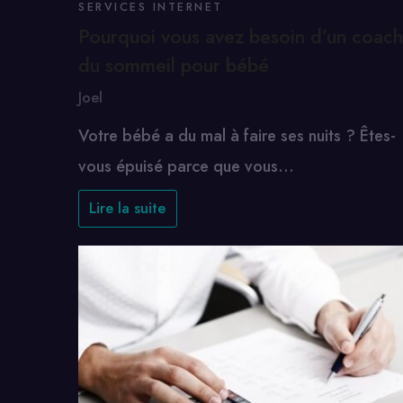
SERVICES INTERNET
Pourquoi vous avez besoin d’un coach
du sommeil pour bébé
Joel
Votre bébé a du mal à faire ses nuits ? Êtes-
vous épuisé parce que vous…
Lire la suite