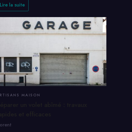
Lire la suite
RTISANS MAISON
éparer un volet abîmé : travaux
apides et efficaces
lorent