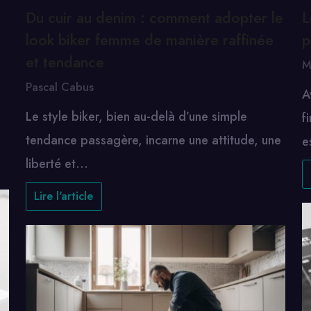
Du cuir au denim : comment adopter le
L
look biker femme de manière raffinée
p
et tendance
M
Pascal Cabus
A
Le style biker, bien au-delà d’une simple
f
tendance passagère, incarne une attitude, une
e
liberté et…
Lire l'article