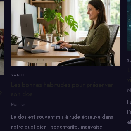
S
L
SANTÉ
v
Les bonnes habitudes pour préserver
M
?
son dos
L
Marise
l
Le dos est souvent mis à rude épreuve dans
e
r
notre quotidien : sédentarité, mauvaise