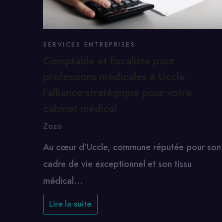
SERVICES ENTREPRISES
Comptable et fiscaliste pour
professions médicales à Uccle :
l’alliance stratégique pour votre
cabinet médical
Zozo
Au cœur d’Uccle, commune réputée pour son
cadre de vie exceptionnel et son tissu
médical…
Lire la suite