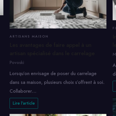
F
I
ARTISANS MAISON
Les avantages de faire appel à un
l
artisan spécialisé dans le carrelage
M
Povoski
A
Lorsqu’on envisage de poser du carrelage
d
dans sa maison, plusieurs choix s’offrent à soi.
Collaborer…
Lire l'article