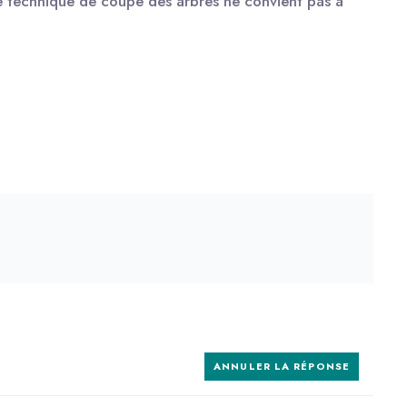
tte technique de coupe des arbres ne convient pas à
ANNULER LA RÉPONSE