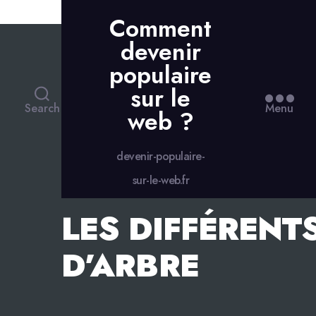
Skip to the content
Comment
devenir
populaire
sur le
Search
Menu
web ?
devenir-populaire-
sur-le-web.fr
LES DIFFÉRENT
D’ARBRE