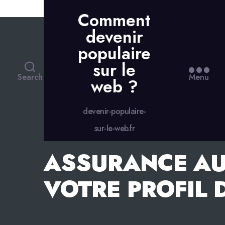
Skip to the content
Comment
devenir
populaire
sur le
Search
Menu
web ?
devenir-populaire-
sur-le-web.fr
ASSURANCE AU
VOTRE PROFIL