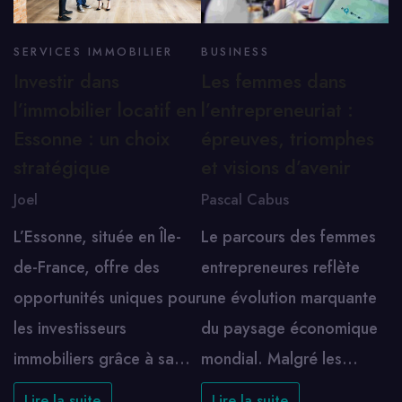
SERVICES IMMOBILIER
BUSINESS
Investir dans
Les femmes dans
l’immobilier locatif en
l’entrepreneuriat :
Essonne : un choix
épreuves, triomphes
stratégique
et visions d’avenir
Joel
Pascal Cabus
L’Essonne, située en Île-
Le parcours des femmes
de-France, offre des
entrepreneures reflète
opportunités uniques pour
une évolution marquante
les investisseurs
du paysage économique
immobiliers grâce à sa…
mondial. Malgré les…
Lire la suite
Lire la suite