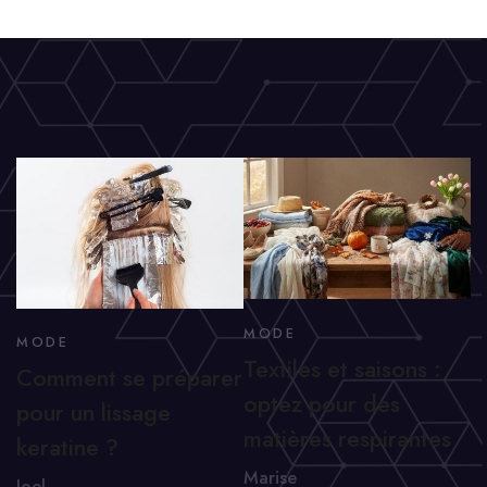
MODE
MODE
Textiles et saisons :
Comment se préparer
optez pour des
pour un lissage
matières respirantes
keratine ?
Marise
Joel