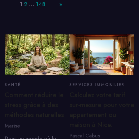
Page:
1
2
…
148
Next
»
SANTÉ
SERVICES IMMOBILIER
Comment réduire le
Calculez votre tarif
stress grâce à des
sur-mesure pour votre
méthodes naturelles
appartement ou
maison à Nice.
Marise
Pascal Cabus
Dans un monde où le