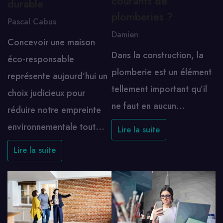
courants de
durable
plomberies ?
Pascal Cabus
Damien
Concevoir une maison
Dans la construction, la
éco-responsable
plomberie est un élément
représente aujourd’hui un
tellement important qu’il
choix judicieux pour
ne faut en aucun…
réduire notre empreinte
environnementale tout…
Lire la suite
Lire la suite