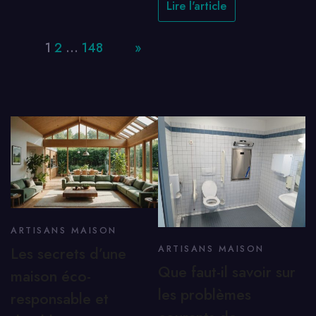
Lire l'article
Page:
1
2
…
148
Next
»
ARTISANS MAISON
Les secrets d’une
ARTISANS MAISON
Que faut-il savoir sur
maison éco-
les problèmes
responsable et