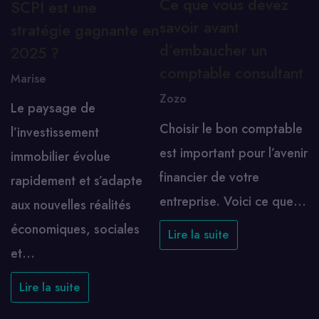
Ce que vous devez
SCPI est une
savoir avant
stratégie gagnante en
d’embaucher un
2025 ?
comptable consultant
Marise
Zozo
Le paysage de
Choisir le bon comptable
l’investissement
est important pour l’avenir
immobilier évolue
financier de votre
rapidement et s’adapte
entreprise. Voici ce que…
aux nouvelles réalités
économiques, sociales
Lire la suite
et…
Lire la suite