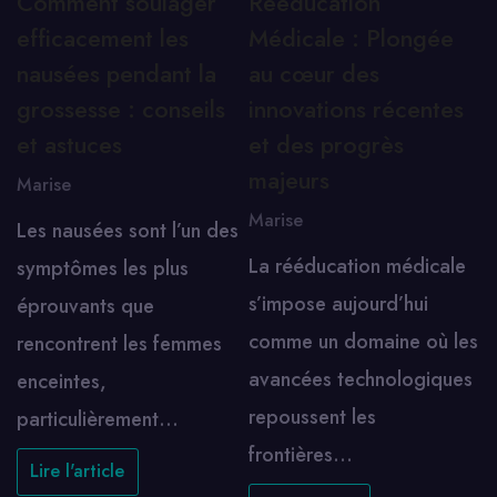
Comment soulager
Rééducation
efficacement les
Médicale : Plongée
nausées pendant la
au cœur des
grossesse : conseils
innovations récentes
et astuces
et des progrès
majeurs
Marise
Marise
Les nausées sont l’un des
La rééducation médicale
symptômes les plus
s’impose aujourd’hui
éprouvants que
comme un domaine où les
rencontrent les femmes
avancées technologiques
enceintes,
repoussent les
particulièrement…
frontières…
Lire l'article