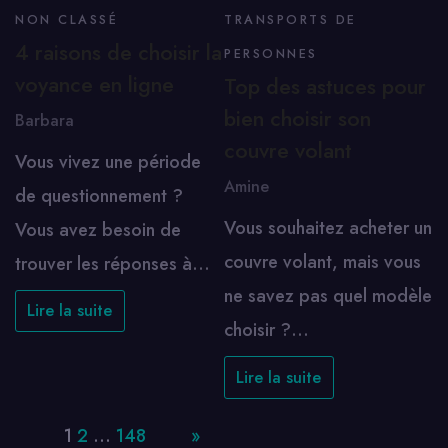
NON CLASSÉ
TRANSPORTS DE
4 raisons de choisir la
PERSONNES
voyance en ligne
Top des astuces pour
bien choisir son
Barbara
couvre volant
Vous vivez une période
Amine
de questionnement ?
Vous souhaitez acheter un
Vous avez besoin de
couvre volant, mais vous
trouver les réponses à…
ne savez pas quel modèle
Lire la suite
choisir ?…
Lire la suite
Page:
1
2
…
148
Next
»