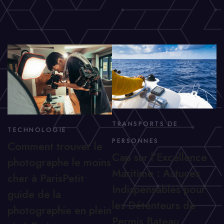
TRANSPORTS DE
TECHNOLOGIE
PERSONNES
Comment trouver le
Cap sur l’Excellence
photographe le moins
Maritime : Astuces
cher à ParisPetit
Indispensables pour
guide de la
les Détenteurs de
photographie en plein
Permis Bateau