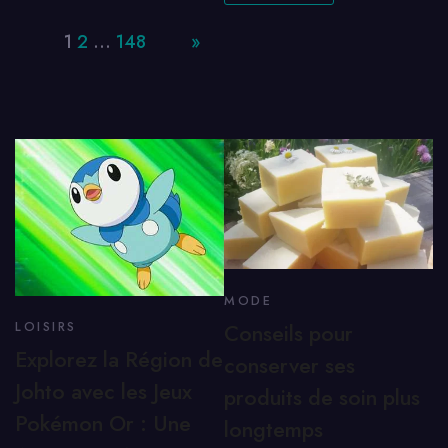
Page:
1
2
…
148
Next
»
MODE
Conseils pour
LOISIRS
Explorez la Région de
conserver ses
Johto avec les Jeux
produits de soin plus
Pokémon Or : Une
longtemps