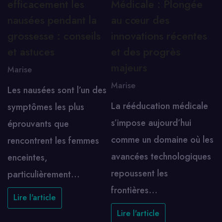
efficacement les
Médicale : Plongée
nausées pendant la
au cœur des
grossesse : conseils
innovations récentes
et astuces
et des progrès
majeurs
Marise
Marise
Les nausées sont l’un des
La rééducation médicale
symptômes les plus
s’impose aujourd’hui
éprouvants que
comme un domaine où les
rencontrent les femmes
avancées technologiques
enceintes,
repoussent les
particulièrement…
frontières…
Lire l'article
Lire l'article