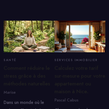
SANTÉ
SERVICES IMMOBILIER
Comment réduire le
Calculez votre tarif
stress grâce à des
sur-mesure pour votre
méthodes naturelles
appartement ou
maison à Nice.
Marise
Pascal Cabus
Dans un monde où le