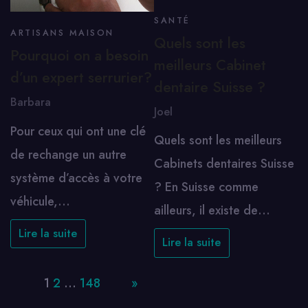
SANTÉ
ARTISANS MAISON
Quels sont les
Pourquoi on a besoin
meilleurs Cabinet
d’un expert serrurier?
dentaire Suisse ?
Barbara
Joel
Pour ceux qui ont une clé
Quels sont les meilleurs
de rechange un autre
Cabinets dentaires Suisse
système d’accès à votre
? En Suisse comme
véhicule,…
ailleurs, il existe de…
Lire la suite
Lire la suite
Page:
1
2
…
148
Next
»