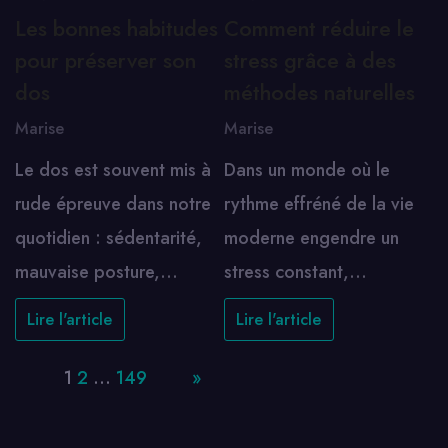
Les bonnes habitudes
Comment réduire le
pour préserver son
stress grâce à des
dos
méthodes naturelles
Marise
Marise
Le dos est souvent mis à
Dans un monde où le
rude épreuve dans notre
rythme effréné de la vie
quotidien : sédentarité,
moderne engendre un
mauvaise posture,…
stress constant,…
Lire l'article
Lire l'article
Page:
1
2
…
149
Next
»