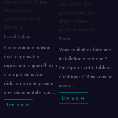
Les secrets d’une
Les tarifs des
maison éco-
prestations des
responsable et
électriciens
durable
professionnels
Pascal Cabus
Sarah
Concevoir une maison
Vous souhaitiez faire une
éco-responsable
installation électrique ?
représente aujourd’hui un
Ou réparer votre tableau
choix judicieux pour
électrique ? Mais vous ne
réduire notre empreinte
savez…
environnementale tout…
Lire la suite
Lire la suite