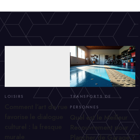
LOISIRS
TRANSPORTS DE
Comment l’art de rue
PERSONNES
favorise le dialogue
Quel est le Meilleur
culturel : la fresque
Recouvrement pour
murale
Plancher de Garage ?