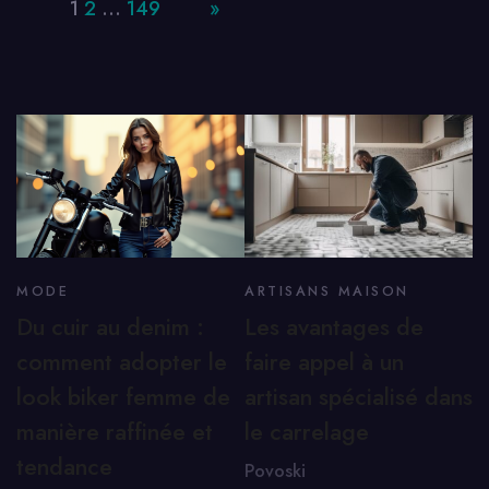
Page:
1
2
…
149
Next
»
MODE
ARTISANS MAISON
Du cuir au denim :
Les avantages de
comment adopter le
faire appel à un
look biker femme de
artisan spécialisé dans
manière raffinée et
le carrelage
tendance
Povoski