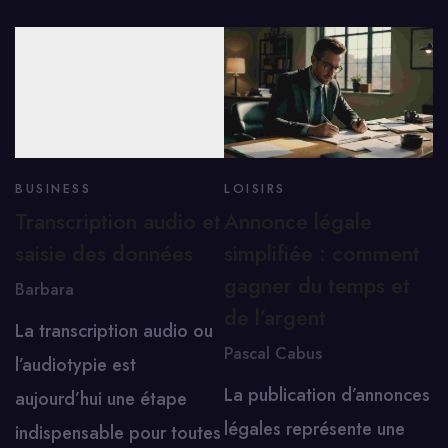
BUSINESS
LOISIRS
Transcription audio et
Annonce légale
saisie des données
simplifiée : comment
gagner du temps et
Barbara
de l’argent
La transcription audio ou
Pascal Cabus
l’audiotypie est
La publication d’annonces
aujourd’hui une étape
légales représente une
indispensable pour toutes