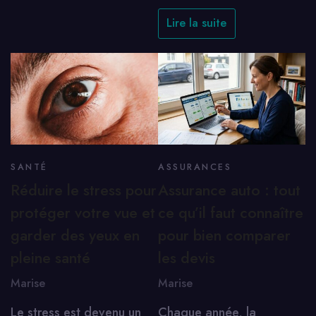
Lire la suite
SANTÉ
ASSURANCES
Réduire le stress pour
Assurance auto : tout
protéger votre vue et
ce qu’il faut connaître
garder des yeux en
pour bien comparer
pleine santé
les devis
Marise
Marise
Le stress est devenu un
Chaque année, la