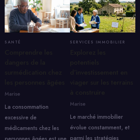
SANTÉ
SERVICES IMMOBILIER
Comprendre les
Explorez les
dangers de la
potentiels
surmédication chez
d’investissement en
les personnes âgées
viager sur les terrains
à construire
Marise
Marise
La consommation
Le marché immobilier
excessive de
évolue constamment, et
médicaments chez les
parmi les stratégies
personnes âgées est une