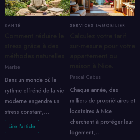
SANTÉ
SERVICES IMMOBILIER
Comment réduire le
Calculez votre tarif
stress grâce à des
sur-mesure pour votre
méthodes naturelles
appartement ou
maison à Nice.
Marise
Pascal Cabus
Dans un monde où le
Chaque année, des
rythme effréné de la vie
milliers de propriétaires et
moderne engendre un
locataires à Nice
stress constant,…
cherchent à protéger leur
Lire l'article
logement,…