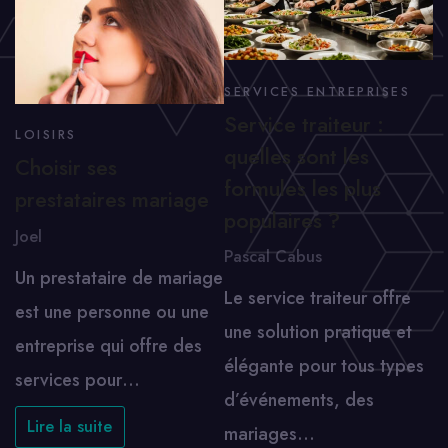
SERVICES ENTREPRISES
Service traiteur :
LOISIRS
quelles sont les
Choisir ses
formules les plus
prestataires mariage
populaires ?
Joel
Pascal Cabus
Un prestataire de mariage
Le service traiteur offre
est une personne ou une
une solution pratique et
entreprise qui offre des
élégante pour tous types
services pour…
d’événements, des
Lire la suite
mariages…