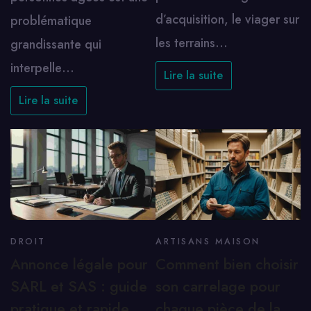
d’acquisition, le viager sur
problématique
les terrains…
grandissante qui
interpelle…
Lire la suite
Lire la suite
DROIT
ARTISANS MAISON
Annonce légale pour
Comment bien choisir
SARL et SAS : guide
son carrelage pour
pratique et rapide
chaque pièce de la