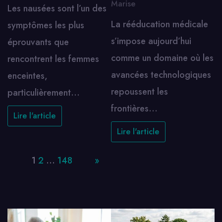
Marise
Les nausées sont l’un des
La rééducation médicale
symptômes les plus
s’impose aujourd’hui
éprouvants que
comme un domaine où les
rencontrent les femmes
avancées technologiques
enceintes,
repoussent les
particulièrement…
frontières…
Lire l'article
Lire l'article
Page:
1
2
…
148
Next
»