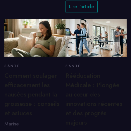
Lire l'article
SANTÉ
SANTÉ
Comment soulager
Rééducation
efficacement les
Médicale : Plongée
nausées pendant la
au cœur des
grossesse : conseils
innovations récentes
et astuces
et des progrès
majeurs
Marise