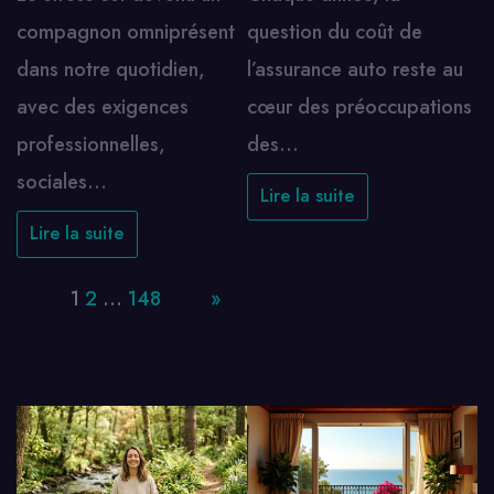
compagnon omniprésent
question du coût de
dans notre quotidien,
l’assurance auto reste au
avec des exigences
cœur des préoccupations
professionnelles,
des…
sociales…
Lire la suite
Lire la suite
Page:
1
2
…
148
Next
»