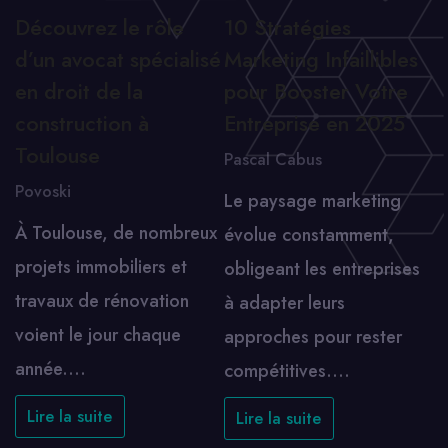
Découvrez le rôle
10 Stratégies
d’un avocat spécialisé
Marketing Infaillibles
en droit de la
pour Booster Votre
construction à
Entreprise en 2025
Toulouse
Pascal Cabus
Povoski
Le paysage marketing
À Toulouse, de nombreux
évolue constamment,
projets immobiliers et
obligeant les entreprises
travaux de rénovation
à adapter leurs
voient le jour chaque
approches pour rester
année.…
compétitives.…
Lire la suite
Lire la suite