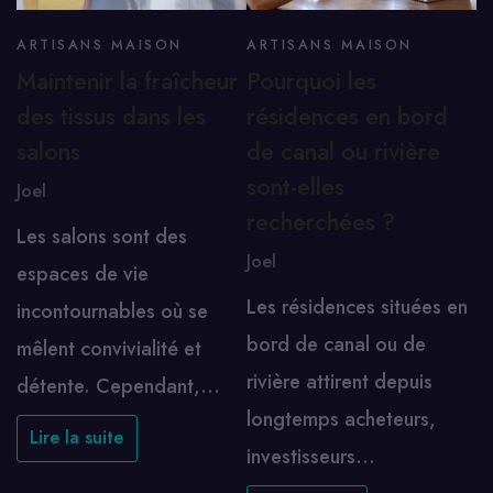
ARTISANS MAISON
ARTISANS MAISON
Maintenir la fraîcheur
Pourquoi les
des tissus dans les
résidences en bord
salons
de canal ou rivière
sont-elles
Joel
recherchées ?
Les salons sont des
Joel
espaces de vie
Les résidences situées en
incontournables où se
bord de canal ou de
mêlent convivialité et
rivière attirent depuis
détente. Cependant,…
longtemps acheteurs,
Lire la suite
investisseurs…