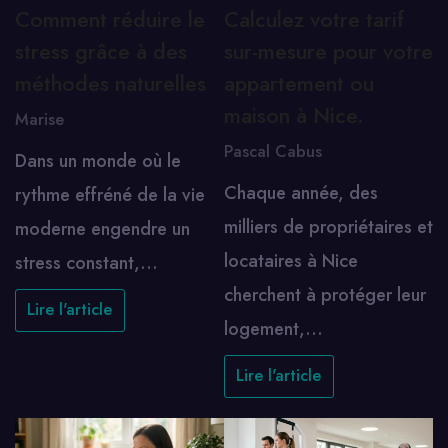
Comment réduire le
Calculez votre tarif
stress grâce à des
sur-mesure pour votre
méthodes naturelles
appartement ou
maison à Nice.
Marise
Pascal Cabus
Dans un monde où le
Chaque année, des
rythme effréné de la vie
milliers de propriétaires et
moderne engendre un
locataires à Nice
stress constant,…
cherchent à protéger leur
Lire l'article
logement,…
Lire l'article