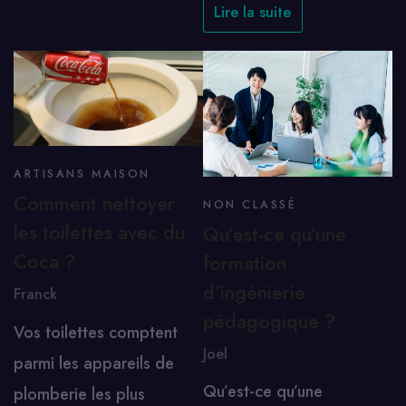
Lire la suite
ARTISANS MAISON
Comment nettoyer
NON CLASSÉ
les toilettes avec du
Qu’est-ce qu’une
Coca ?
formation
d’ingénierie
Franck
pédagogique ?
Vos toilettes comptent
Joel
parmi les appareils de
Qu’est-ce qu’une
plomberie les plus