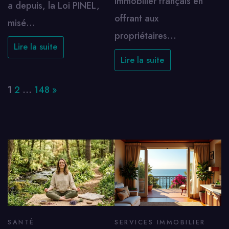
immobilier français en
a depuis, la Loi PINEL,
offrant aux
misé…
propriétaires…
Lire la suite
Lire la suite
Page:
Next
1
2
…
148
»
SANTÉ
SERVICES IMMOBILIER