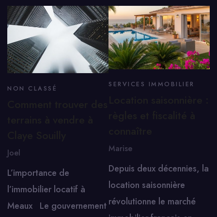
SERVICES IMMOBILIER
NON CLASSÉ
Location saisonnière :
Comment trouver des
règles et fiscalité à
terrains à vendre à
connaître
Claye Souilly
Marise
Joel
Depuis deux décennies, la
L’importance de
location saisonnière
l’immobilier locatif à
révolutionne le marché
Meaux Le gouvernement