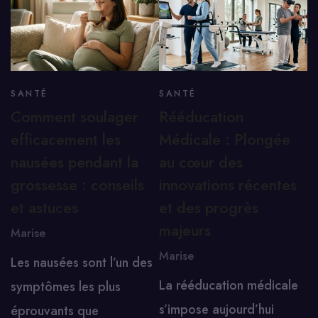
SANTÉ
SANTÉ
Comment soulager
Rééducation
efficacement les
Médicale : Plongée
nausées pendant la
au cœur des
grossesse : conseils
innovations récentes
et astuces
et des progrès
majeurs
Marise
Marise
Les nausées sont l’un des
La rééducation médicale
symptômes les plus
s’impose aujourd’hui
éprouvants que