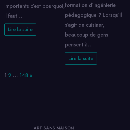
formation d’ingénierie
importants c’est pourquoi,
pédagogique ? Lorsqu’il
il faut…
s’agit de cuisiner,
Lire la suite
beaucoup de gens
pensent à…
Lire la suite
Page:
Next
1
2
…
148
»
ARTISANS MAISON