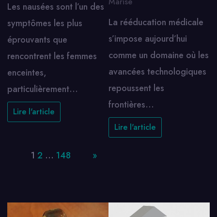
Marise
Les nausées sont l’un des
La rééducation médicale
symptômes les plus
s’impose aujourd’hui
éprouvants que
comme un domaine où les
rencontrent les femmes
avancées technologiques
enceintes,
repoussent les
particulièrement…
frontières…
Lire l'article
Lire l'article
Page:
1
2
…
148
Next
»