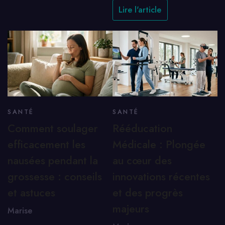
Lire l'article
SANTÉ
SANTÉ
Comment soulager
Rééducation
efficacement les
Médicale : Plongée
nausées pendant la
au cœur des
grossesse : conseils
innovations récentes
et astuces
et des progrès
majeurs
Marise