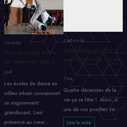
CADEAUX
LOISIRS
Quel cadeau offrir à
Pourquoi une école
une femme de 40 ans
de danse en ville ?
?
Joel
Tina
Les écoles de danse en
Quatre décennies de la
milieu urbain connaissent
vie ça se fête ! Alors, si
un engouement
une de vos proches va…
grandissant. Leur
présence au cœur…
Lire la suite