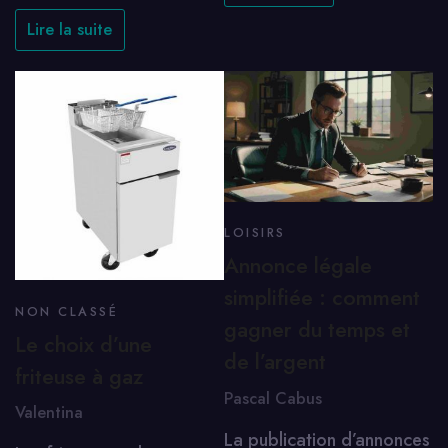
Lire la suite
LOISIRS
Annonce légale
simplifiée : comment
NON CLASSÉ
gagner du temps et
Le choix d’une
de l’argent
friteuse à gaz
Pascal Cabus
Valentina
La publication d’annonces