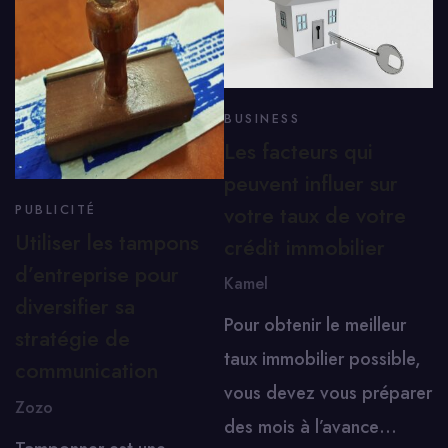
BUSINESS
Les facteurs qui
peuvent influer sur
votre taux de votre
PUBLICITÉ
Utiliser les tampons
crédit immobilier
d’entreprise pour
Kamel
diversifier sa
Pour obtenir le meilleur
stratégie de
taux immobilier possible,
communication
vous devez vous préparer
Zozo
des mois à l’avance…