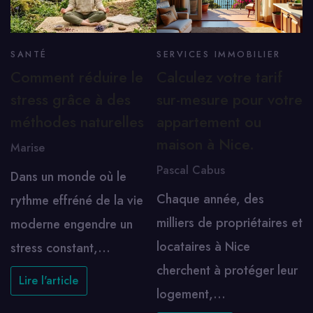
SANTÉ
SERVICES IMMOBILIER
Comment réduire le
Calculez votre tarif
stress grâce à des
sur-mesure pour votre
méthodes naturelles
appartement ou
maison à Nice.
Marise
Pascal Cabus
Dans un monde où le
Chaque année, des
rythme effréné de la vie
milliers de propriétaires et
moderne engendre un
locataires à Nice
stress constant,…
cherchent à protéger leur
Lire l'article
logement,…