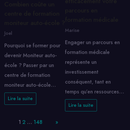
efficacement votre
Combien coûte un
parcours en
centre de formation
formation médicale
moniteur auto-école ?
Marise
Joel
Engager un parcours en
Pourquoi se former pour
formation médicale
devenir Moniteur auto-
représente un
école ? Passer par un
investissement
centre de formation
conséquent, tant en
moniteur auto-école…
temps qu’en ressources…
Lire la suite
Lire la suite
Page:
1
2
…
148
Next
»