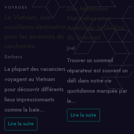
Des Méthodes
VOYAGES
Le Vietnam, une
Naturelles pour
excellente destination
Améliorer la Qualité
pour les amateurs de
du Sommeil
randonnée
Joel
Barbara
Trouver un sommeil
La plupart des vacanciers
réparateur est souvent un
voyagent au Vietnam
défi dans notre vie
pour découvrir différents
quotidienne marquée par
lieux impressionnants
le…
comme la baie…
Lire la suite
Lire la suite