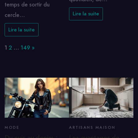
temps de sortir du
Lire la suite
cercle…
Lire la suite
Page:
Next
1
2
…
149
»
MODE
ARTISANS MAISON
Du cuir au denim :
Les avantages de