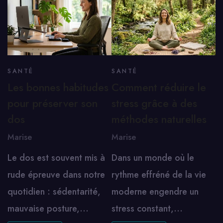
SANTÉ
SANTÉ
Les bonnes habitudes
Comment réduire le
pour préserver son
stress grâce à des
dos
méthodes naturelles
Marise
Marise
Le dos est souvent mis à
Dans un monde où le
rude épreuve dans notre
rythme effréné de la vie
quotidien : sédentarité,
moderne engendre un
mauvaise posture,…
stress constant,…