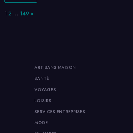
Page:
Next
1
2
…
149
»
ARTISANS MAISON
SANTÉ
VOYAGES
LOISIRS
SERVICES ENTREPRISES
MODE