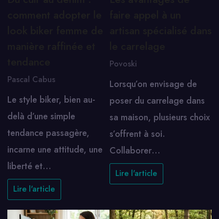
comment adopter le
faire appel à un
look biker femme de
artisan spécialisé dans
manière raffinée et
le carrelage
tendance
Povoski
Pascal Cabus
Lorsqu’on envisage de
Le style biker, bien au-
poser du carrelage dans
delà d’une simple
sa maison, plusieurs choix
tendance passagère,
s’offrent à soi.
incarne une attitude, une
Collaborer…
liberté et…
Lire l'article
Lire l'article