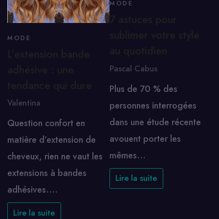
MODE
7 astuces pour
sublimer votre style
MODE
au quotidien
L’extension bande
adhésive : une
Pascal Cabus
tendance qui dure
Plus de 70 % des
Valentina
personnes interrogées
dans une étude récente
Question confort en
avouent porter les
matière d’extension de
mêmes…
cheveux, rien ne vaut les
extensions à bandes
Lire la suite
adhésives.…
Lire la suite