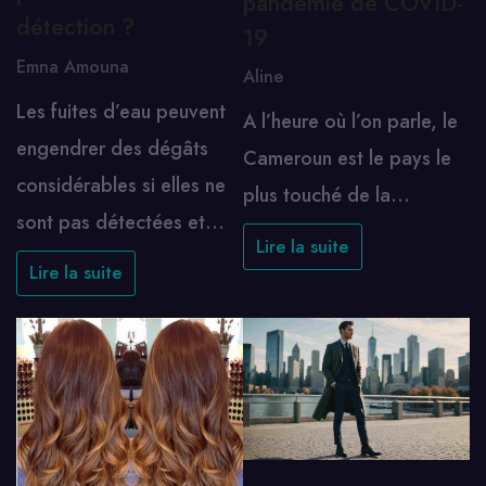
pandémie de COVID-
détection ?
19
Emna Amouna
Aline
Les fuites d’eau peuvent
A l’heure où l’on parle, le
engendrer des dégâts
Cameroun est le pays le
considérables si elles ne
plus touché de la…
sont pas détectées et…
Lire la suite
Lire la suite