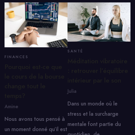
SANTÉ
FINANCES
Méditation vibratoire
Pourquoi est-ce que
: retrouver l’équilibre
le cours de la bourse
intérieur par le son
change tout le
Julia
temps?
Dans un monde où le
Amine
stress et la surcharge
Nous avons tous pensé à
mentale font partie du
un moment donné qu’il est
quotidien, de…