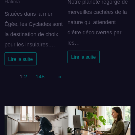
Notre planète regorge de
Halima
merveilles cachées de la
Situées dans la mer
nature qui attendent
Égée, les Cyclades sont
d’être découvertes par
la destination de choix
les…
pour les insulaires,…
Lire la suite
Lire la suite
Page:
1
2
…
148
Next
»