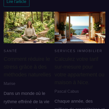
Lire l'article
SANTÉ
SERVICES IMMOBILIER
Comment réduire le
Calculez votre tarif
stress grâce à des
sur-mesure pour
méthodes naturelles
votre appartement ou
maison à Nice.
Marise
Pascal Cabus
Dans un monde où le
Chaque année, des
rythme effréné de la vie