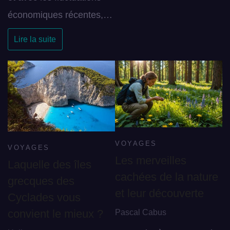
économiques récentes,…
Lire la suite
VOYAGES
VOYAGES
Les merveilles
Laquelle des îles
cachées de la nature
grecques des
et leur découverte
Cyclades vous
Pascal Cabus
convient le mieux ?