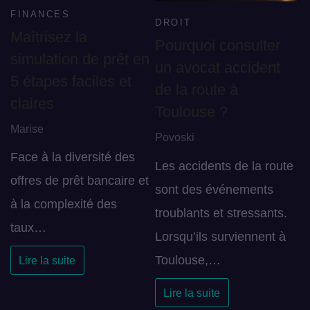
FINANCES
DROIT
Maîtrisez la
Pourquoi consulter
simulation de prêt en
un avocat accident
5 étapes faciles et
de la route à
claires
Toulouse ?
Marise
Povoski
Face à la diversité des
Les accidents de la route
offres de prêt bancaire et
sont des événements
à la complexité des
troublants et stressants.
taux…
Lorsqu’ils surviennent à
Toulouse,…
Lire la suite
Lire la suite