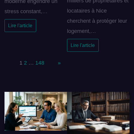
milliers de propriétaires et
moderne engendre un
locataires à Nice
stress constant,…
cherchent à protéger leur
Lire l'article
logement,…
Lire l'article
Page:
1
2
…
148
Next
»