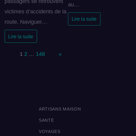
passagers se retrouvent
au…
victimes d’accidents de la
Lire la suite
route. Naviguer…
Lire la suite
Page:
1
2
…
148
Next
»
ARTISANS MAISON
SANTÉ
VOYAGES