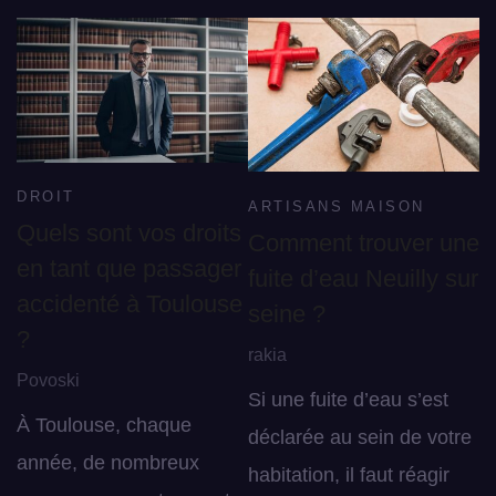
DROIT
ARTISANS MAISON
Quels sont vos droits
Comment trouver une
en tant que passager
fuite d’eau Neuilly sur
accidenté à Toulouse
seine ?
?
rakia
Povoski
Si une fuite d’eau s’est
À Toulouse, chaque
déclarée au sein de votre
année, de nombreux
habitation, il faut réagir