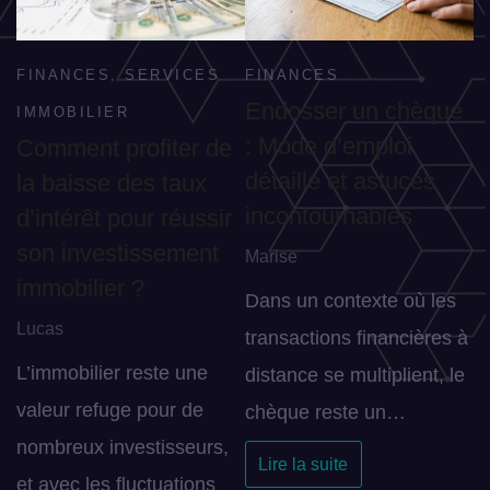
FINANCES
,
SERVICES
FINANCES
Endosser un chèque
IMMOBILIER
: Mode d’emploi
Comment profiter de
détaillé et astuces
la baisse des taux
incontournables
d’intérêt pour réussir
son investissement
Marise
immobilier ?
Dans un contexte où les
Lucas
transactions financières à
L’immobilier reste une
distance se multiplient, le
valeur refuge pour de
chèque reste un…
nombreux investisseurs,
Lire la suite
et avec les fluctuations