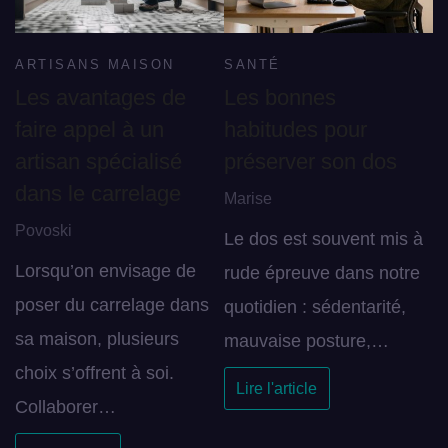
ARTISANS MAISON
SANTÉ
Les avantages de
Les bonnes
faire appel à un
habitudes pour
artisan spécialisé
préserver son dos
dans le carrelage
Marise
Povoski
Le dos est souvent mis à
Lorsqu’on envisage de
rude épreuve dans notre
poser du carrelage dans
quotidien : sédentarité,
sa maison, plusieurs
mauvaise posture,…
choix s’offrent à soi.
Lire l'article
Collaborer…