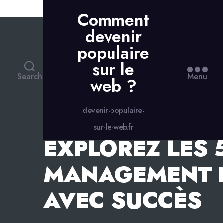
Skip to the content
Comment
devenir
populaire
sur le
Search
Menu
web ?
devenir-populaire-
sur-le-web.fr
EXPLOREZ LES 
MANAGEMENT E
AVEC SUCCÈS