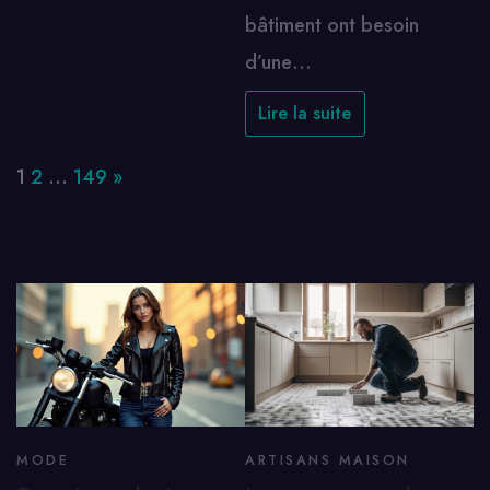
bâtiment ont besoin
d’une…
Lire la suite
Page:
Next
1
2
…
149
»
MODE
ARTISANS MAISON