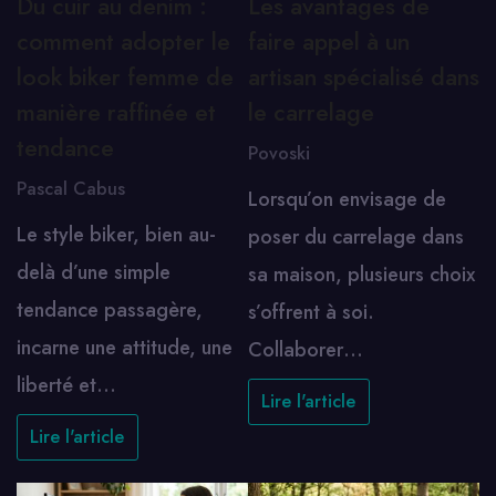
Du cuir au denim :
Les avantages de
comment adopter le
faire appel à un
look biker femme de
artisan spécialisé dans
manière raffinée et
le carrelage
tendance
Povoski
Pascal Cabus
Lorsqu’on envisage de
Le style biker, bien au-
poser du carrelage dans
delà d’une simple
sa maison, plusieurs choix
tendance passagère,
s’offrent à soi.
incarne une attitude, une
Collaborer…
liberté et…
Lire l'article
Lire l'article