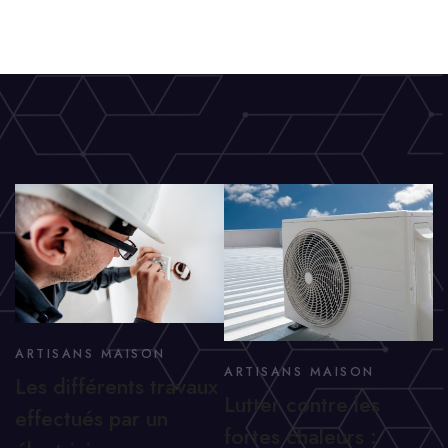
ARTISANS MAISON
ARTISANS MAISON
Les différents travaux
Lutter contre les
effectués par un
fortes chaleurs :