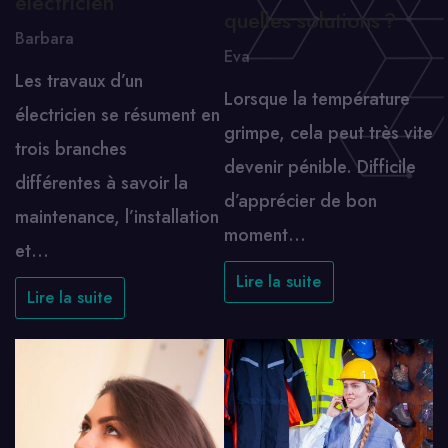
électricien
quelles solutions ?
Barbara
Eva
Les travaux d’un
Lorsque la température
électricien se résument en
grimpe, cela peut très vite
trois branches
devenir pénible. Difficile
différentes à savoir la
d’apprécier de bon
maintenance, l’installation
moment…
et…
Lire la suite
Lire la suite