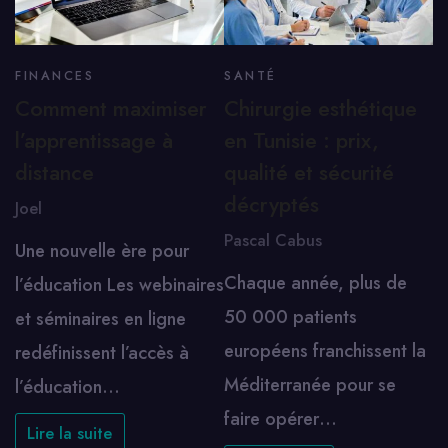
FINANCES
SANTÉ
Comment maximiser
Chirurgie esthétique
l’apprentissage à
en Tunisie : prix,
distance
qualité et sécurité
décryptés
Joel
Pascal Cabus
Une nouvelle ère pour
Chaque année, plus de
l’éducation Les webinaires
50 000 patients
et séminaires en ligne
européens franchissent la
redéfinissent l’accès à
Méditerranée pour se
l’éducation…
faire opérer…
Lire la suite