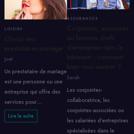
ASSURANCES
Conjointes, associées
LOISIRS
ou femmes chefs
Choisir ses
d’entreprise dans le
prestataires mariage
bâtiment : comment
Joel
bien vous assurer ?
Un prestataire de mariage
Sarah
est une personne ou une
Les conjointes-
entreprise qui offre des
collaboratrice, les
services pour…
conjointes-associées ou
Lire la suite
les salariées d’entreprises
spécialisées dans le