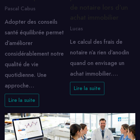
de notaire lors d’un
Pascal Cabus
achat immobilier
Adopter des conseils
Lucas
santé équilibrée permet
Le calcul des frais de
d’améliorer
notaire n’a rien d’anodin
considérablement notre
quand on envisage un
qualité de vie
achat immobilier.…
quotidienne. Une
approche…
Lire la suite
Lire la suite