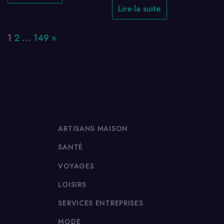
Lire la suite
Page:
Next
1
2
…
149
»
ARTISANS MAISON
SANTÉ
VOYAGES
LOISIRS
SERVICES ENTREPRISES
MODE