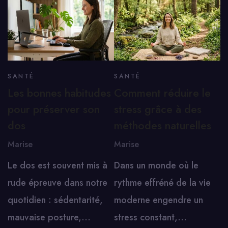
SANTÉ
SANTÉ
Les bonnes habitudes
Comment réduire le
pour préserver son
stress grâce à des
dos
méthodes naturelles
Marise
Marise
Le dos est souvent mis à
Dans un monde où le
rude épreuve dans notre
rythme effréné de la vie
quotidien : sédentarité,
moderne engendre un
mauvaise posture,…
stress constant,…