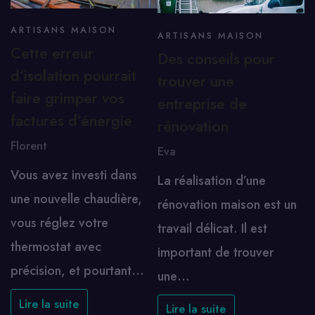
ARTISANS MAISON
ARTISANS MAISON
Cette erreur
Des conseils pour
d’isolation pourrait
trouver une
faire grimper vos
entreprise de
factures d’énergie
rénovation
Florent
Eva
Vous avez investi dans
La réalisation d’une
une nouvelle chaudière,
rénovation maison est un
vous réglez votre
travail délicat. Il est
thermostat avec
important de trouver
précision, et pourtant…
une…
Lire la suite
Lire la suite