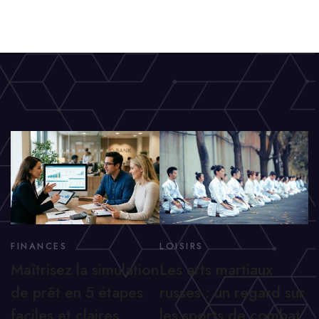
FINANCES
LOISIRS
Maîtrisez la simulation
Les arts martiaux
de prêt en 5 étapes
russes : un regard sur
faciles et claires
les sports de combat