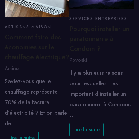
SERVICES ENTREPRISES
Pourquoi installer un
ARTISANS MAISON
Comment faire des
paratonnerre à
économies sur le
Condom ?
chauffage électrique?
Povoski
Amine
Il y a plusieurs raisons
Saviez-vous que le
pour lesquelles il est
chauffage représente
important d’installer un
70% de la facture
paratonnerre à Condom.
d’électricité ? Et on parle
…
de…
Lire la suite
Lire la suite