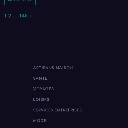
Page:
Next
1
2
…
148
»
ARTISANS MAISON
SANTÉ
VOYAGES
LOISIRS
SERVICES ENTREPRISES
MODE