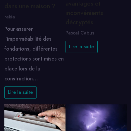
avantages et
dans une maison ?
inconvénients
rakia
décryptés
Pour assurer
Pascal Cabus
l’imperméabilité des
Lire la suite
fondations, différentes
protections sont mises en
place lors de la
construction…
Lire la suite