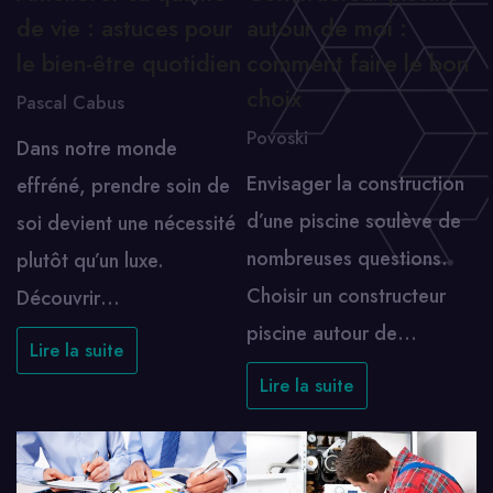
de vie : astuces pour
autour de moi :
le bien-être quotidien
comment faire le bon
choix
Pascal Cabus
Povoski
Dans notre monde
Envisager la construction
effréné, prendre soin de
d’une piscine soulève de
soi devient une nécessité
nombreuses questions.
plutôt qu’un luxe.
Choisir un constructeur
Découvrir…
piscine autour de…
Lire la suite
Lire la suite