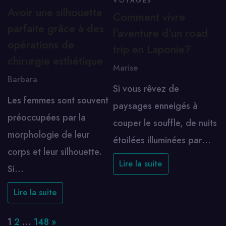
VOYAGES
Avoir une silhouette
Comment vivre
parfaite grâce à des
l’aventure d’un road
opérations de
trip en Laponie?
chirurgie esthétique
Marise
Barbara
Si vous rêvez de
Les femmes sont souvent
paysages enneigés à
préoccupées par la
couper le souffle, de nuits
morphologie de leur
étoilées illuminées par…
corps et leur silhouette.
Lire la suite
Si…
Lire la suite
Page:
Next
1
2
…
148
»