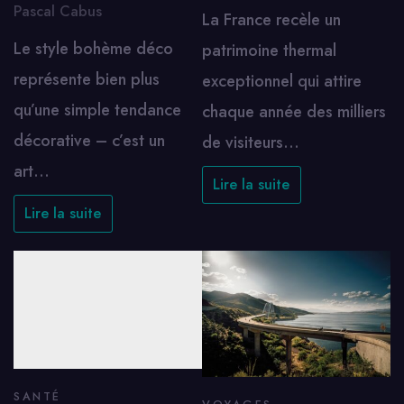
Pascal Cabus
La France recèle un
Le style bohème déco
patrimoine thermal
représente bien plus
exceptionnel qui attire
qu’une simple tendance
chaque année des milliers
décorative – c’est un
de visiteurs…
art…
Lire la suite
Lire la suite
SANTÉ