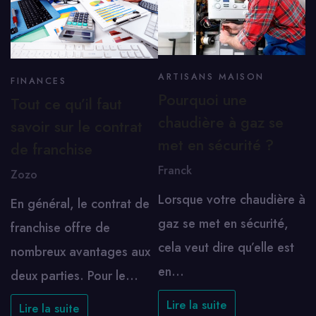
ARTISANS MAISON
FINANCES
Pourquoi une
Tout ce qu’il faut
chaudière à gaz se
savoir sur le contrat
met en sécurité ?
de franchise
Franck
Zozo
Lorsque votre chaudière à
En général, le contrat de
gaz se met en sécurité,
franchise offre de
cela veut dire qu’elle est
nombreux avantages aux
en…
deux parties. Pour le…
Lire la suite
Lire la suite