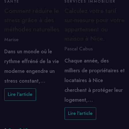
SANTÉ
SERVICES IMMOBILIER
Comment réduire le
Calculez votre tarif
stress grâce à des
sur-mesure pour votre
méthodes naturelles
appartement ou
maison à Nice.
Marise
Pascal Cabus
Dans un monde où le
Chaque année, des
rythme effréné de la vie
milliers de propriétaires et
moderne engendre un
locataires à Nice
stress constant,…
cherchent à protéger leur
Lire l'article
logement,…
Lire l'article