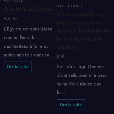
VOYAGES
NON CLASSÉ
Que faire en Égypte ?
5 choses louches que
Audrey
personne ne vous a
L’Égypte est considérée
dites sur l’industrie de
comme l’une des
le soin du visage à
destinations à faire au
Genève.
moins une fois dans sa…
Joel
Soin du visage Genève :
Lire la suite
5 conseils pour une peau
saine Vous n’avez pas
le…
Lire la suite