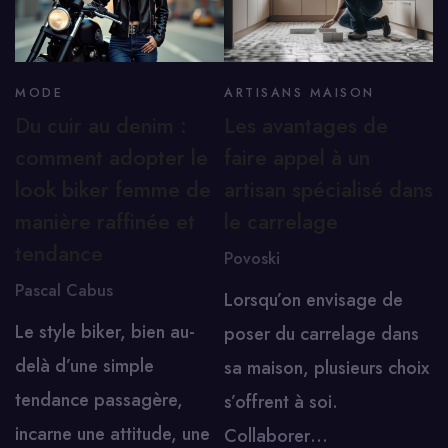
MODE
ARTISANS MAISON
Du cuir au denim :
Les avantages de
comment adopter le
faire appel à un
look biker femme de
artisan spécialisé dans
manière raffinée et
le carrelage
tendance
Povoski
Pascal Cabus
Lorsqu’on envisage de
Le style biker, bien au-
poser du carrelage dans
delà d’une simple
sa maison, plusieurs choix
tendance passagère,
s’offrent à soi.
incarne une attitude, une
Collaborer…