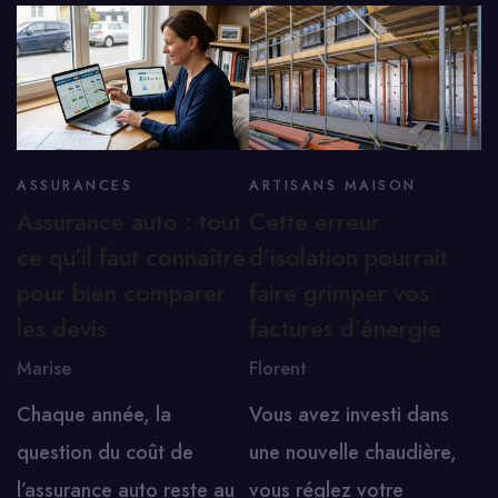
ASSURANCES
ARTISANS MAISON
Assurance auto : tout
Cette erreur
ce qu’il faut connaître
d’isolation pourrait
pour bien comparer
faire grimper vos
les devis
factures d’énergie
Marise
Florent
Chaque année, la
Vous avez investi dans
question du coût de
une nouvelle chaudière,
l’assurance auto reste au
vous réglez votre