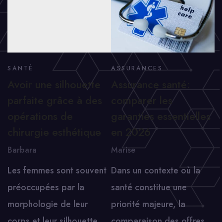
SANTÉ
ASSURANCES
Avoir une silhouette
Assurance santé:
parfaite grâce à des
comparer les
opérations de
garanties essentielles
chirurgie esthétique
en 2026
Barbara
Marise
Les femmes sont souvent
Dans un contexte où la
préoccupées par la
santé constitue une
morphologie de leur
priorité majeure, la
corps et leur silhouette.
comparaison des offres