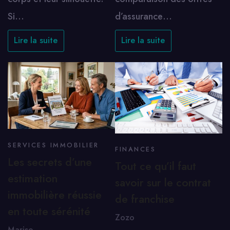
Si…
d’assurance…
Lire la suite
Lire la suite
SERVICES IMMOBILIER
FINANCES
Les secrets d’une
Tout ce qu’il faut
estimation
savoir sur le contrat
immobilière réussie
de franchise
en toute sérénité
Zozo
Marise