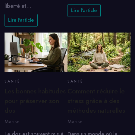
liberté et…
Lire l'article
Lire l'article
SANTÉ
SANTÉ
Les bonnes habitudes
Comment réduire le
pour préserver son
stress grâce à des
dos
méthodes naturelles
Marise
Marise
Le dos est souvent mis à
Dans un monde où le