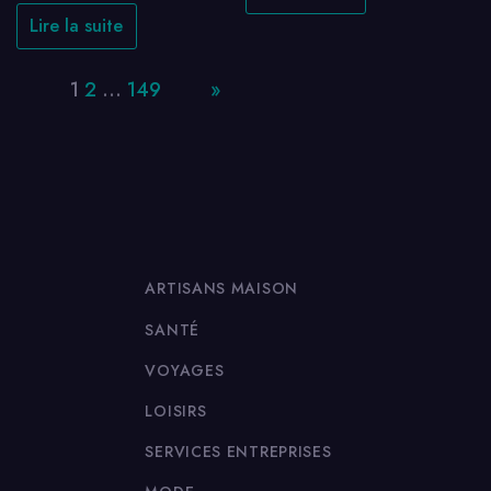
Lire la suite
Page:
1
2
…
149
Next
»
ARTISANS MAISON
SANTÉ
VOYAGES
LOISIRS
SERVICES ENTREPRISES