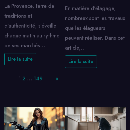
La Provence, terre de
En matière d’élagage,
traditions et
nombreux sont les travaux
d’authenticité, s’éveille
que les élagueurs
chaque matin au rythme
peuvent réaliser. Dans cet
de ses marchés…
article,…
Lire la suite
Lire la suite
Page:
1
2
…
149
Next
»