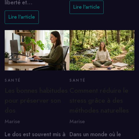
liberté et…
Lire l'article
Lire l'article
SANTÉ
SANTÉ
Les bonnes habitudes
Comment réduire le
pour préserver son
stress grâce à des
dos
méthodes naturelles
Marise
Marise
Le dos est souvent mis à
Dans un monde où le