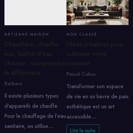
ARTISANS MAISON
NON CLASSÉ
Chaudière, chauffe-
Idées créatives pour
eau, ballon d’eau
sublimer votre
chaude : comprendre
intérieur
la différence
Pascal Cabus
Barbara
Transformer son espace
Il existe plusieurs types
de vie en un havre de paix
d’appareils de chauffe.
esthétique est un art
Pour le chauffage de l’eau
accessible…
sanitaire, on utilise…
Lire la suite