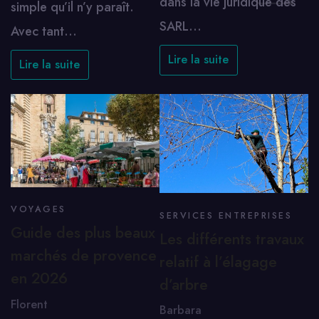
dans la vie juridique des
simple qu’il n’y paraît.
SARL…
Avec tant…
Lire la suite
Lire la suite
VOYAGES
SERVICES ENTREPRISES
Guide des plus beaux
Les différents travaux
marchés de provence
relatif à l’élagage
en 2026
d’arbre
Florent
Barbara