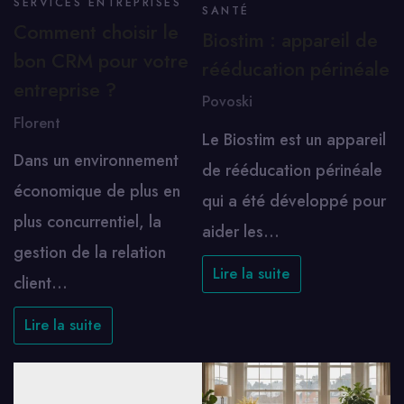
SERVICES ENTREPRISES
SANTÉ
Comment choisir le
Biostim : appareil de
bon CRM pour votre
rééducation périnéale
entreprise ?
Povoski
Florent
Le Biostim est un appareil
Dans un environnement
de rééducation périnéale
économique de plus en
qui a été développé pour
plus concurrentiel, la
aider les…
gestion de la relation
Lire la suite
client…
Lire la suite