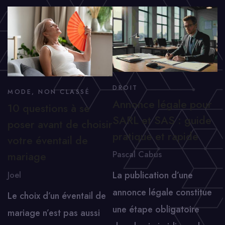
DROIT
MODE
,
NON CLASSÉ
Annonce légale pour
10 questions à se
SARL et SAS : guide
poser avant de choisir
pratique et rapide
votre éventail de
Pascal Cabus
mariage
La publication d’une
Joel
annonce légale constitue
Le choix d’un éventail de
une étape obligatoire
mariage n’est pas aussi