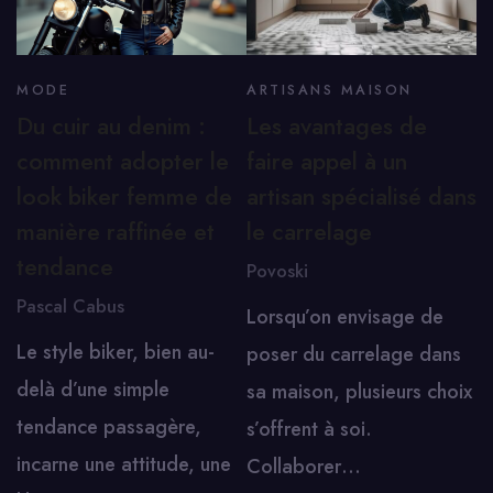
MODE
ARTISANS MAISON
Du cuir au denim :
Les avantages de
comment adopter le
faire appel à un
look biker femme de
artisan spécialisé dans
manière raffinée et
le carrelage
tendance
Povoski
Pascal Cabus
Lorsqu’on envisage de
Le style biker, bien au-
poser du carrelage dans
delà d’une simple
sa maison, plusieurs choix
tendance passagère,
s’offrent à soi.
incarne une attitude, une
Collaborer…