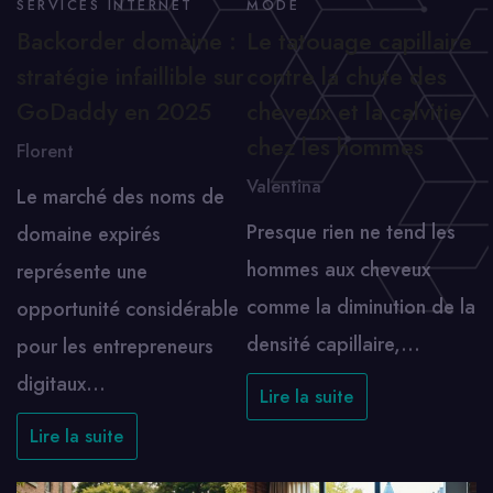
SERVICES INTERNET
MODE
Backorder domaine :
Le tatouage capillaire
stratégie infaillible sur
contre la chute des
GoDaddy en 2025
cheveux et la calvitie
chez les hommes
Florent
Valentina
Le marché des noms de
Presque rien ne tend les
domaine expirés
hommes aux cheveux
représente une
comme la diminution de la
opportunité considérable
densité capillaire,…
pour les entrepreneurs
digitaux…
Lire la suite
Lire la suite