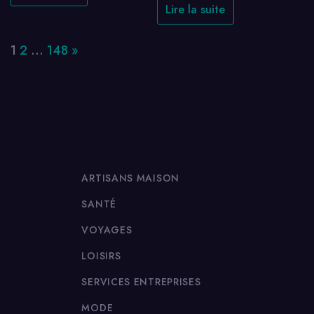
Lire la suite
Page:
Next
1
2
…
148
»
ARTISANS MAISON
SANTÉ
VOYAGES
LOISIRS
SERVICES ENTREPRISES
MODE