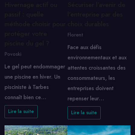
Hivernage actif ou
Sécuriser l’avenir de
passif : quelle
l’entreprise par des
méthode choisir pour
choix durables
protéger votre
Florent
piscine du gel ?
Face aux défis
Povoski
environnementaux et aux
Le gel peut endommager
attentes croissantes des
une piscine en hiver. Un
consommateurs, les
pisciniste à Tarbes
entreprises doivent
connaît bien ce…
repenser leur…
Lire la suite
Lire la suite