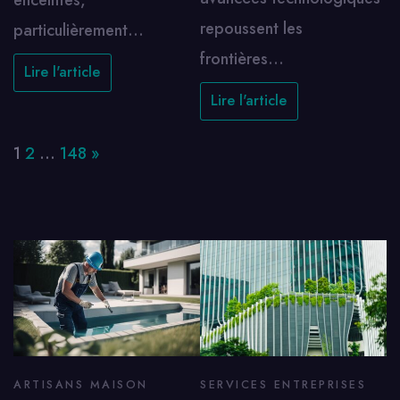
enceintes,
repoussent les
particulièrement…
frontières…
Lire l'article
Lire l'article
Page:
Next
1
2
…
148
»
ARTISANS MAISON
SERVICES ENTREPRISES