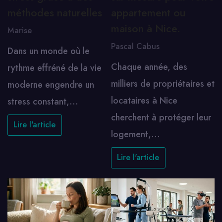
méthodes naturelles
appartement ou
maison à Nice.
Marise
Pascal Cabus
Dans un monde où le
Chaque année, des
rythme effréné de la vie
milliers de propriétaires et
moderne engendre un
locataires à Nice
stress constant,…
cherchent à protéger leur
Lire l'article
logement,…
Lire l'article