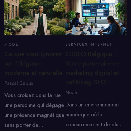
MODE
SERVICES INTERNET
Ce que vous ignorez
CRSEO Belgique :
sur l’élégance
Votre partenaire en
moderne et naturelle
marketing digital et
netlinking SEO
Pascal Cabus
Noah
Vous croisez dans la rue
Dans un environnement
une personne qui dégage
numérique où la
une présence magnétique
concurrence est de plus
sans porter de…