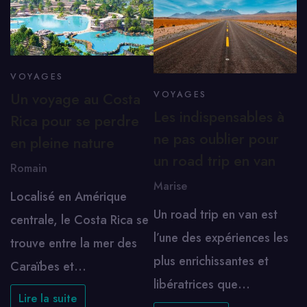
VOYAGES
Un voyage au Costa
VOYAGES
Les indispensables à
Rica pour se perdre
ne pas oublier pour
en pleine nature
un road trip en van
Romain
Marise
Localisé en Amérique
Un road trip en van est
centrale, le Costa Rica se
l’une des expériences les
trouve entre la mer des
plus enrichissantes et
Caraïbes et…
libératrices que…
Lire la suite