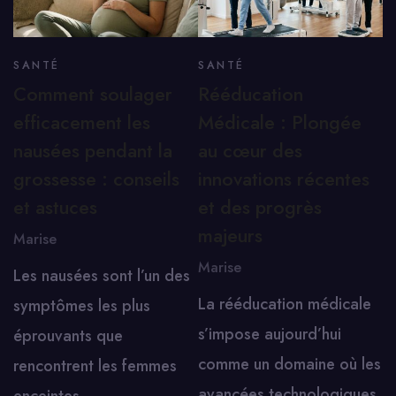
SANTÉ
SANTÉ
Comment soulager
Rééducation
efficacement les
Médicale : Plongée
nausées pendant la
au cœur des
grossesse : conseils
innovations récentes
et astuces
et des progrès
majeurs
Marise
Marise
Les nausées sont l’un des
La rééducation médicale
symptômes les plus
s’impose aujourd’hui
éprouvants que
comme un domaine où les
rencontrent les femmes
avancées technologiques