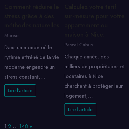
Comment réduire le
Calculez votre tarif
stress grâce à des
sur-mesure pour votre
méthodes naturelles
appartement ou
maison à Nice.
Marise
Pascal Cabus
Dans un monde où le
Chaque année, des
rythme effréné de la vie
milliers de propriétaires et
moderne engendre un
locataires à Nice
stress constant,…
cherchent à protéger leur
Lire l'article
logement,…
Lire l'article
Page:
Next
1
2
…
148
»