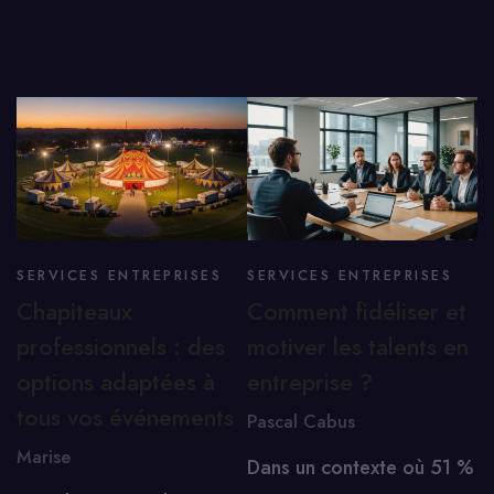
SERVICES ENTREPRISES
SERVICES ENTREPRISES
Chapiteaux
Comment fidéliser et
professionnels : des
motiver les talents en
options adaptées à
entreprise ?
tous vos événements
Pascal Cabus
Marise
Dans un contexte où 51 %