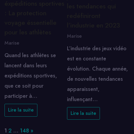
éxpéditions sportives
les tendances qui
: La protection
redéfiniront
voyage éssentielle
l’industrie en 2023
pour les athlètes
Marise
Marise
L’industrie des jeux vidéo
Quand les athlètes se
est en constante
lancent dans leurs
évolution. Chaque année,
expéditions sportives,
de nouvelles tendances
que ce soit pour
apparaissent,
participer à…
influençant…
Lire la suite
Lire la suite
Page:
Next
1
2
…
148
»