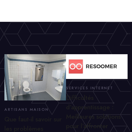
SERVICES INTERNET
Difficultés
d’apprentissage :
ARTISANS MAISON
Meilleures solutions
Que faut-il savoir sur
pour l’affronter
les problèmes