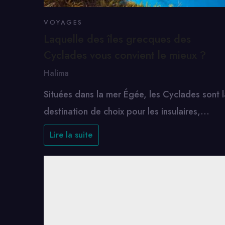
VOYAGES
Laquelle des îles grecques des
Cyclades vous convient le mieux ?
Halima
Situées dans la mer Égée, les Cyclades sont l
destination de choix pour les insulaires,…
Lire la suite