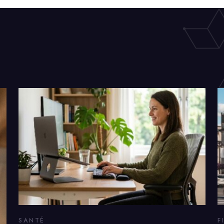
SANTÉ
F