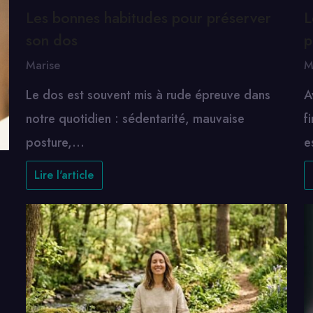
Les bonnes habitudes pour préserver
L
son dos
p
Marise
M
Le dos est souvent mis à rude épreuve dans
A
notre quotidien : sédentarité, mauvaise
f
posture,…
e
Lire l'article