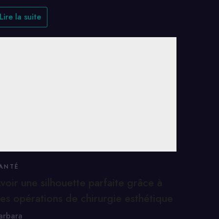
Lire la suite
ANTÉ
voir une silhouette parfaite grâce à
es opérations de chirurgie esthétique
arbara