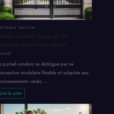
RTISANS MAISON
ortail condom : focus sur les
vantages pour votre maison
ovoski
e portail condom se distingue par sa
onception modulaire flexible et adaptée aux
nvironnements variés.…
Lire la suite