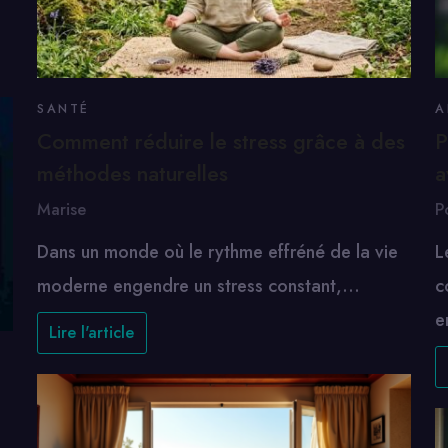
SANTÉ
A
Comment réduire le stress grâce à des
P
méthodes naturelles
a
Marise
P
Dans un monde où le rythme effréné de la vie
L
moderne engendre un stress constant,…
c
e
Lire l'article