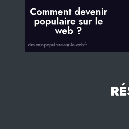
Comment devenir
populaire sur le
web ?
devenir-populaire-sur-le-web.fr
RÉ