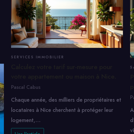
SERVICES IMMOBILIER
Calculez votre tarif sur-mesure pour
S
votre appartement ou maison à Nice.
P
p
Pascal Cabus
P
Chaque année, des milliers de propriétaires et
locataires à Nice cherchent à protéger leur
A
logement,…
d
v