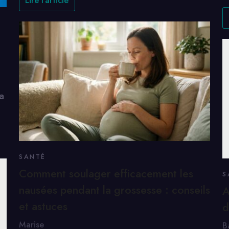
Lire l'article
a
SANTÉ
Comment soulager efficacement les
S
nausées pendant la grossesse : conseils
A
et astuces
d
Marise
B