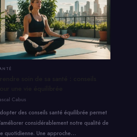
ANTÉ
rendre soin de sa santé : conseils
our une vie équilibrée
ascal Cabus
dopter des conseils santé équilibrée permet
’améliorer considérablement notre qualité de
ie quotidienne. Une approche…