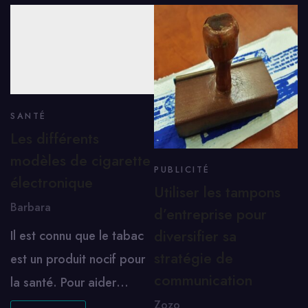
SANTÉ
Les différents
modèles de cigarette
PUBLICITÉ
électronique
Utiliser les tampons
Barbara
d’entreprise pour
diversifier sa
Il est connu que le tabac
stratégie de
est un produit nocif pour
communication
la santé. Pour aider…
Zozo