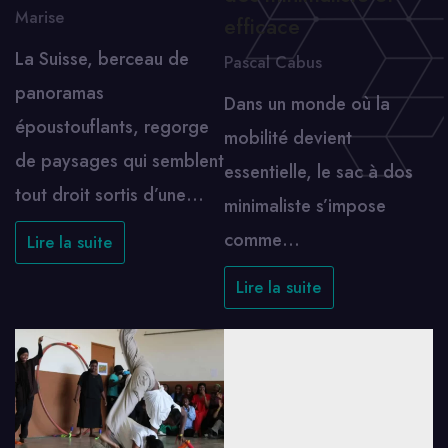
Marise
efficace
La Suisse, berceau de
Pascal Cabus
panoramas
Dans un monde où la
époustouflants, regorge
mobilité devient
de paysages qui semblent
essentielle, le sac à dos
tout droit sortis d’une…
minimaliste s’impose
comme…
Lire la suite
Lire la suite