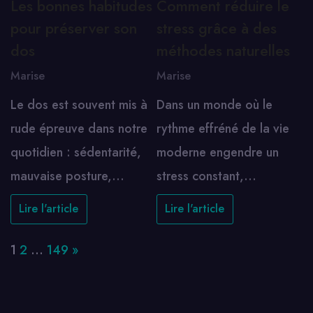
Les bonnes habitudes
Comment réduire le
pour préserver son
stress grâce à des
dos
méthodes naturelles
Marise
Marise
Le dos est souvent mis à
Dans un monde où le
rude épreuve dans notre
rythme effréné de la vie
quotidien : sédentarité,
moderne engendre un
mauvaise posture,…
stress constant,…
Lire l'article
Lire l'article
Page:
Next
1
2
…
149
»