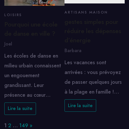
ARTISANS MAISON
LOISIRS
gestes simples pour
Pourquoi une école
réduire les dépenses
de danse en ville ?
d’énergie
Joel
Barbara
Les écoles de danse en
Les vacances sont
milieu urbain connaissent
arrivées : vous prévoyez
un engouement
de passer quelques jours
grandissant. Leur
à la plage en famille !…
présence au cœur…
Lire la suite
Lire la suite
Page:
Next
1
2
…
149
»