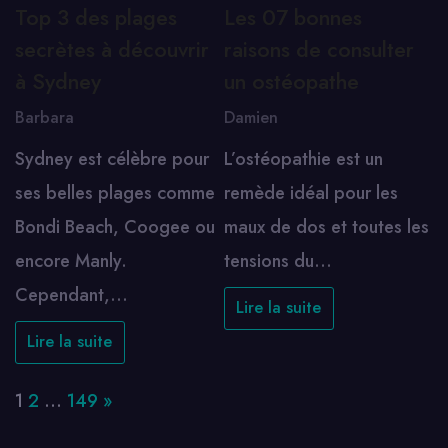
Top 3 des plages
Les 07 bonnes
secrètes à découvrir
raisons de consulter
à Sydney
un ostéopathe
Barbara
Damien
Sydney est célèbre pour
L’ostéopathie est un
ses belles plages comme
remède idéal pour les
Bondi Beach, Coogee ou
maux de dos et toutes les
encore Manly.
tensions du…
Cependant,…
Lire la suite
Lire la suite
Page:
Next
1
2
…
149
»