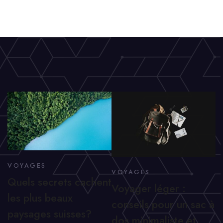
VOYAGES
VOYAGES
Quels secrets cachent
Voyager léger :
les plus beaux
conseils pour un sac à
paysages suisses?
dos minimaliste et