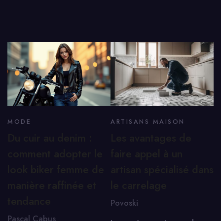
MODE
ARTISANS MAISON
Du cuir au denim :
Les avantages de
comment adopter le
faire appel à un
look biker femme de
artisan spécialisé dans
manière raffinée et
le carrelage
tendance
Povoski
Pascal Cabus