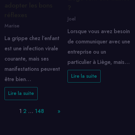
adopter les bons
?
réflexes
Joel
Marise
Lorsque vous avez besoin
La grippe chez l’enfant
de communiquer avec une
est une infection virale
entreprise ou un
courante, mais ses
particulier à Liège, mais…
manifestations peuvent
Lire la suite
être bien…
Lire la suite
Page:
1
2
…
148
Next
»