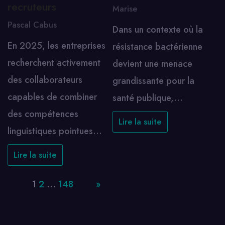
recruteurs
Marise
Pascal Cabus
Dans un contexte où la
En 2025, les entreprises
résistance bactérienne
recherchent activement
devient une menace
des collaborateurs
grandissante pour la
capables de combiner
santé publique,…
des compétences
Lire la suite
linguistiques pointues…
Lire la suite
Page:
1
2
…
148
Next
»