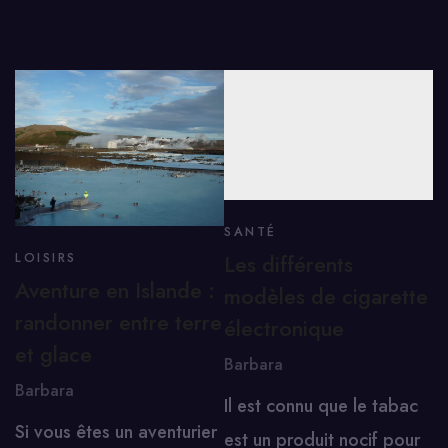
SANTÉ
Les différents
LOISIRS
Aventure en Islande :
modèles de cigarette
randonner entre terre
électronique
et glace
Barbara
Barbara
Il est connu que le tabac
Si vous êtes un aventurier
est un produit nocif pour