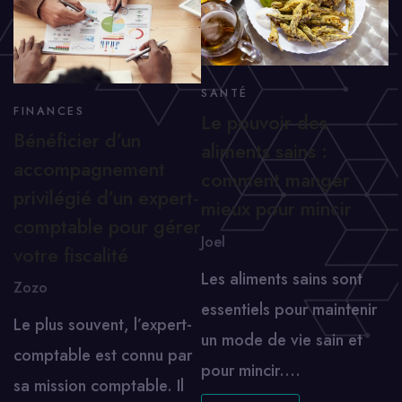
SANTÉ
FINANCES
Le pouvoir des
Bénéficier d’un
aliments sains :
accompagnement
comment manger
privilégié d’un expert-
mieux pour mincir
comptable pour gérer
Joel
votre fiscalité
Les aliments sains sont
Zozo
essentiels pour maintenir
Le plus souvent, l’expert-
un mode de vie sain et
comptable est connu par
pour mincir.…
sa mission comptable. Il