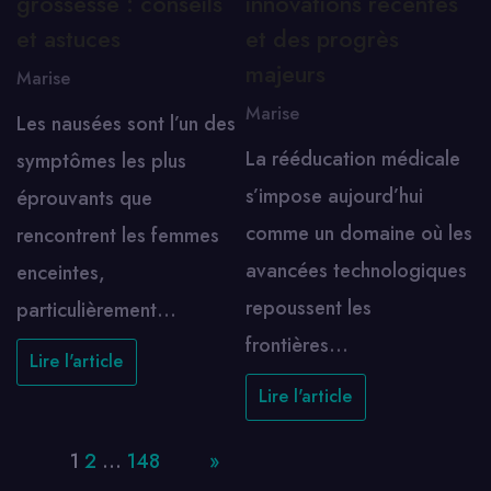
grossesse : conseils
innovations récentes
et astuces
et des progrès
majeurs
Marise
Marise
Les nausées sont l’un des
La rééducation médicale
symptômes les plus
s’impose aujourd’hui
éprouvants que
comme un domaine où les
rencontrent les femmes
avancées technologiques
enceintes,
repoussent les
particulièrement…
frontières…
Lire l'article
Lire l'article
Page:
1
2
…
148
Next
»