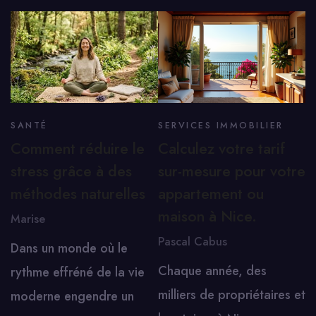
SANTÉ
SERVICES IMMOBILIER
Comment réduire le
Calculez votre tarif
stress grâce à des
sur-mesure pour votre
méthodes naturelles
appartement ou
maison à Nice.
Marise
Pascal Cabus
Dans un monde où le
Chaque année, des
rythme effréné de la vie
milliers de propriétaires et
moderne engendre un