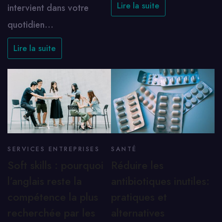
Lire la suite
intervient dans votre
quotidien…
Lire la suite
SERVICES ENTREPRISES
SANTÉ
Soft skills : pourquoi
Réduire les
l’anglais reste la
antibiotiques inutiles:
compétence la plus
pratiques et
recherchée par les
alternatives