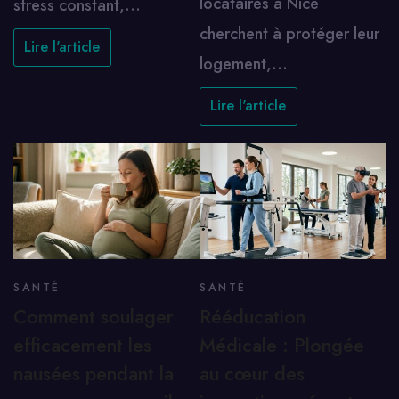
locataires à Nice
stress constant,…
cherchent à protéger leur
Lire l'article
logement,…
Lire l'article
SANTÉ
SANTÉ
Comment soulager
Rééducation
efficacement les
Médicale : Plongée
nausées pendant la
au cœur des