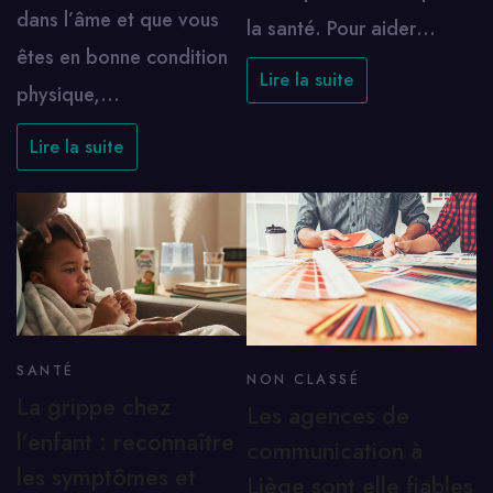
dans l’âme et que vous
la santé. Pour aider…
êtes en bonne condition
Lire la suite
physique,…
Lire la suite
SANTÉ
NON CLASSÉ
La grippe chez
Les agences de
l’enfant : reconnaître
communication à
les symptômes et
Liège sont elle fiables