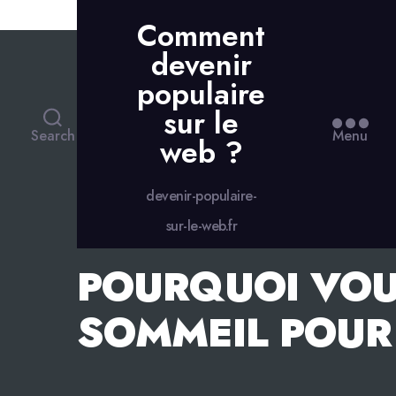
Skip to the content
Comment
devenir
populaire
sur le
Search
Menu
web ?
devenir-populaire-
sur-le-web.fr
POURQUOI VOU
SOMMEIL POUR