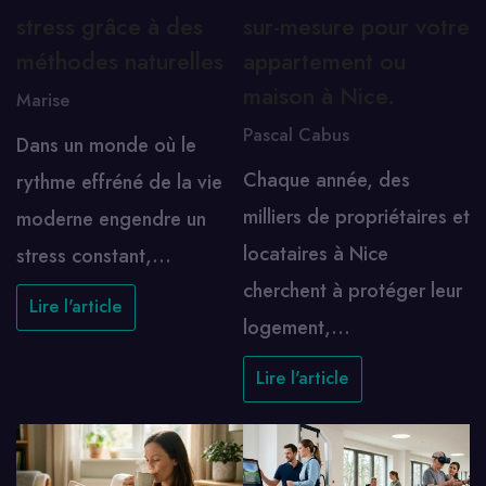
stress grâce à des
sur-mesure pour votre
méthodes naturelles
appartement ou
maison à Nice.
Marise
Pascal Cabus
Dans un monde où le
Chaque année, des
rythme effréné de la vie
milliers de propriétaires et
moderne engendre un
locataires à Nice
stress constant,…
cherchent à protéger leur
Lire l'article
logement,…
Lire l'article