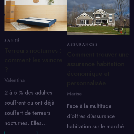
SANTÉ
ASSURANCES
Terreurs nocturnes :
Comment trouver une
comment les vaincre
assurance habitation
?
économique et
Valentina
personnalisée
2 à 5 % des adultes
Marise
souffrent ou ont déjà
Face à la multitude
souffert de terreurs
d’offres d’assurance
nocturnes. Elles…
habitation sur le marché