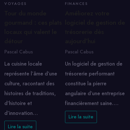
VOYAGES
FINANCES
Tour du monde
Améliorez votre
gourmand : ces plats
logiciel de gestion de
locaux qui valent le
trésorerie dès
détour
aujourd’hui
Pascal Cabus
Pascal Cabus
La cuisine locale
Un logiciel de gestion de
représente l’âme d’une
trésorerie performant
culture, racontant des
constitue la pierre
histoires de traditions,
angulaire d’une entreprise
d’histoire et
financièrement saine.…
d’innovation…
Lire la suite
Lire la suite