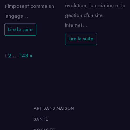
évolution, la création et la
s’imposant comme un
gestion d’un site
langage…
internet…
Lire la suite
Lire la suite
Page:
Next
1
2
…
148
»
ARTISANS MAISON
SANTÉ
VOYAGES