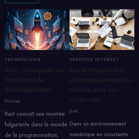
TECHNOLOGIE
SERVICES INTERNET
Rust : le langage qui
Les avantages d’un
transforme le
accompagnement sur-
développement
mesure pour son
projet web
Marise
Joel
Rust connaît une montée
Dans un environnement
fulgurante dans le monde
numérique en constante
de la programmation,