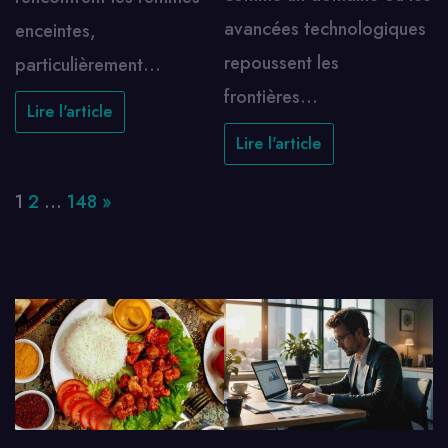
avancées technologiques
enceintes,
repoussent les
particulièrement…
frontières…
Lire l'article
Lire l'article
Page:
Next
1
2
…
148
»