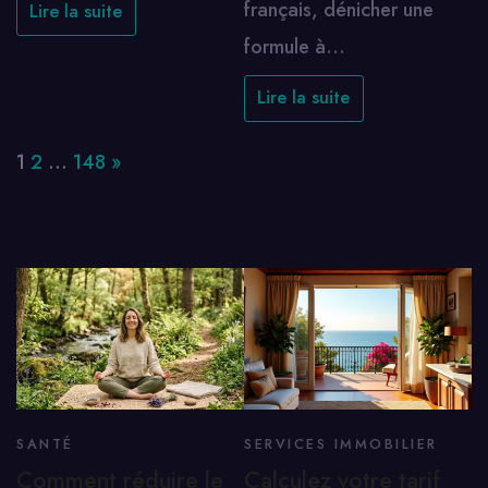
français, dénicher une
Lire la suite
formule à…
Lire la suite
Page:
Next
1
2
…
148
»
SANTÉ
SERVICES IMMOBILIER
Comment réduire le
Calculez votre tarif