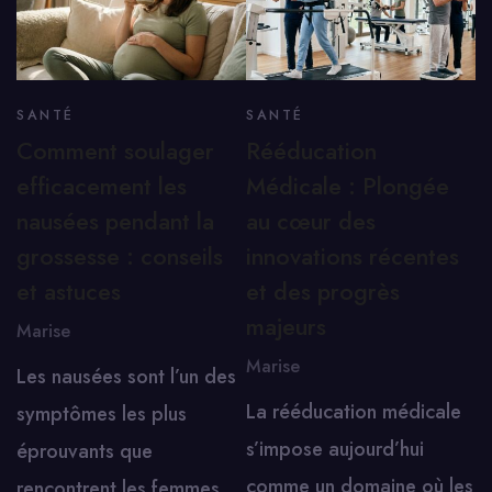
SANTÉ
SANTÉ
Comment soulager
Rééducation
efficacement les
Médicale : Plongée
nausées pendant la
au cœur des
grossesse : conseils
innovations récentes
et astuces
et des progrès
majeurs
Marise
Marise
Les nausées sont l’un des
La rééducation médicale
symptômes les plus
s’impose aujourd’hui
éprouvants que
comme un domaine où les
rencontrent les femmes