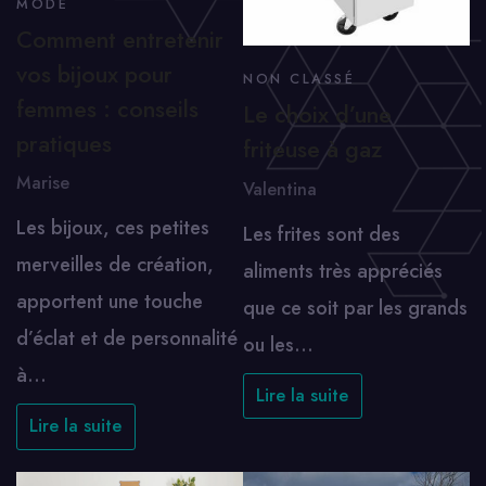
MODE
Comment entretenir
vos bijoux pour
NON CLASSÉ
femmes : conseils
Le choix d’une
pratiques
friteuse à gaz
Marise
Valentina
Les bijoux, ces petites
Les frites sont des
merveilles de création,
aliments très appréciés
apportent une touche
que ce soit par les grands
d’éclat et de personnalité
ou les…
à…
Lire la suite
Lire la suite