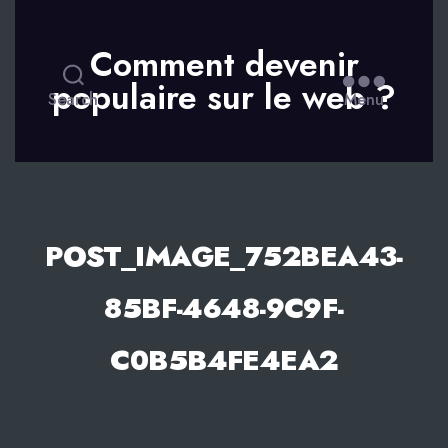
Comment devenir
populaire sur le web ?
Search
Menu
POST_IMAGE_752BEA43-
85BF-4648-9C9F-
C0B5B4FE4EA2