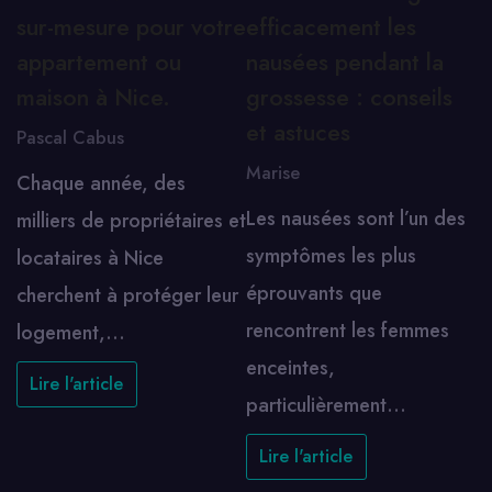
sur-mesure pour votre
efficacement les
appartement ou
nausées pendant la
maison à Nice.
grossesse : conseils
et astuces
Pascal Cabus
Marise
Chaque année, des
Les nausées sont l’un des
milliers de propriétaires et
symptômes les plus
locataires à Nice
éprouvants que
cherchent à protéger leur
rencontrent les femmes
logement,…
enceintes,
Lire l'article
particulièrement…
Lire l'article