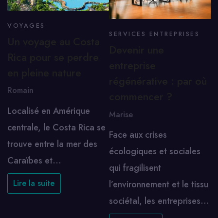
VOYAGES
SERVICES ENTREPRISES
Un voyage au Costa
Devenir une
Rica pour se perdre
entreprise
en pleine nature
régénérative : par où
Romain
commencer ?
Localisé en Amérique
Marise
centrale, le Costa Rica se
Face aux crises
trouve entre la mer des
écologiques et sociales
Caraïbes et…
qui fragilisent
Lire la suite
l’environnement et le tissu
sociétal, les entreprises…