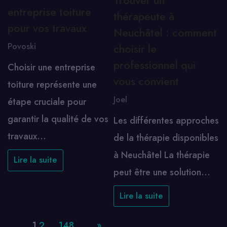
Trouver un
entreprise toiture
thérapeute à
pour vos travaux
Neuchâtel : comment
Povoski
choisir le
professionnel qui
Choisir une entreprise
vous convient
toiture représente une
Joel
étape cruciale pour
garantir la qualité de vos
Les différentes approches
travaux…
de la thérapie disponibles
à Neuchâtel La thérapie
Lire la suite
peut être une solution…
Lire la suite
Page:
1
2
…
148
Next
»