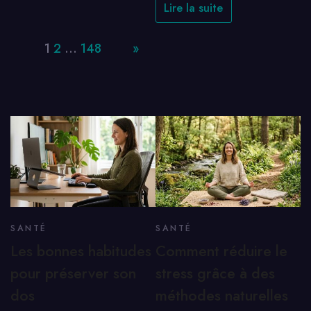
Lire la suite
Page:
1
2
…
148
Next
»
SANTÉ
SANTÉ
Les bonnes habitudes
Comment réduire le
pour préserver son
stress grâce à des
dos
méthodes naturelles