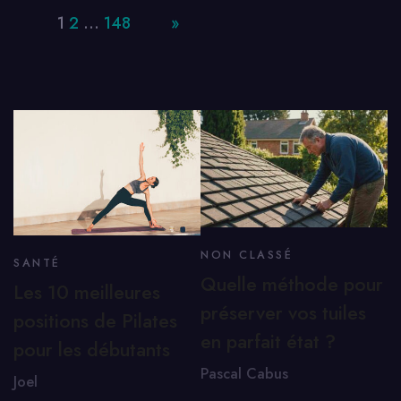
Page:
1
2
…
148
Next
»
NON CLASSÉ
SANTÉ
Quelle méthode pour
Les 10 meilleures
préserver vos tuiles
positions de Pilates
en parfait état ?
pour les débutants
Pascal Cabus
Joel