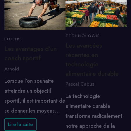
TECHNOLOGIE
LOISIRS
Les avancées
Les avantages d’un
récentes en
coach sportif
technologie
Arnold
alimentaire durable
Lorsque l’on souhaite
Pascal Cabus
atteindre un objectif
La technologie
sportif, il est important de
alimentaire durable
se donner les moyens…
transforme radicalement
Lire la suite
notre approche de la