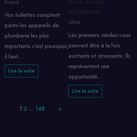
Faire Bonne
Franck
Impression
Vos toilettes comptent
Aline
parmi les appareils de
Les premiers rendez-vous
plomberie les plus
peuvent être à la fois
importants c’est pourquoi,
excitants et stressants. Ils
il faut…
représentent une
Lire la suite
opportunité…
Lire la suite
Page:
1
2
…
148
Next
»