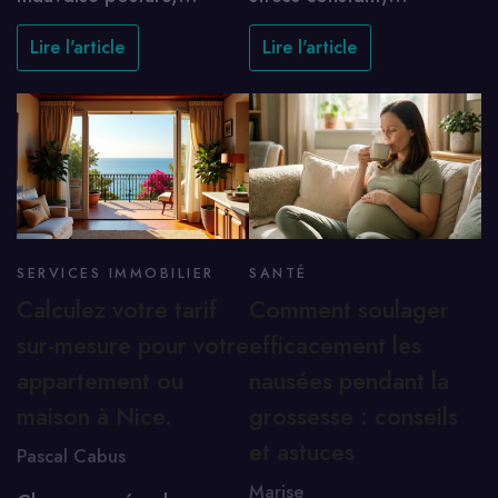
Lire l'article
Lire l'article
SERVICES IMMOBILIER
SANTÉ
Calculez votre tarif
Comment soulager
sur-mesure pour votre
efficacement les
appartement ou
nausées pendant la
maison à Nice.
grossesse : conseils
et astuces
Pascal Cabus
Marise