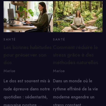
SANTÉ
SANTÉ
Les bonnes habitudes
Comment réduire le
pour préserver son
stress grâce à des
dos
méthodes naturelles
Marise
Marise
Le dos est souvent mis à
Dans un monde où le
rude épreuve dans notre
rythme effréné de la vie
quotidien : sédentarité,
moderne engendre un
mauvaise posture,…
stress constant,…