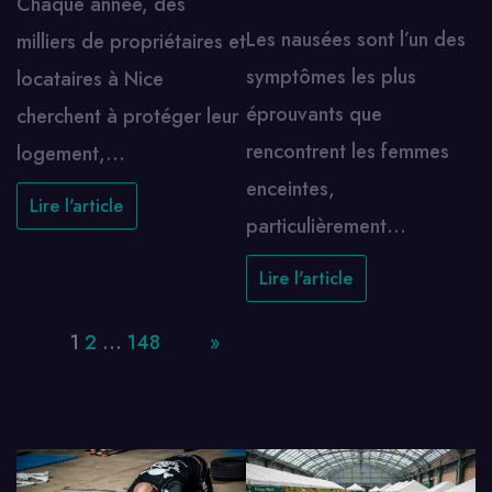
Chaque année, des
Les nausées sont l’un des
milliers de propriétaires et
symptômes les plus
locataires à Nice
éprouvants que
cherchent à protéger leur
rencontrent les femmes
logement,…
enceintes,
Lire l'article
particulièrement…
Lire l'article
Page:
1
2
…
148
Next
»