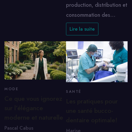
production, distribution et
consommation des…
Lire la suite
MODE
SANTÉ
Ce que vous ignorez
Les pratiques pour
sur l’élégance
une santé bucco-
moderne et naturelle
dentaire optimale!
Pascal Cabus
Marise