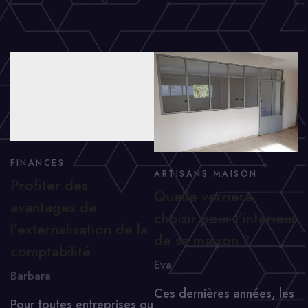
FINANCES
ARTISANS MAISON
Profiter des
Quelle verrière
avantages de
choisir pour l’intérieur
l’externalisation de la
de sa maison ?
comptabilité
Eva
Barbara
Ces dernières années, les
Pour toutes entreprises ou