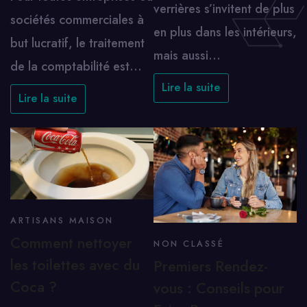
verrières s’invitent de plus
sociétés commerciales à
en plus dans les intérieurs,
but lucratif, le traitement
mais aussi…
de la comptabilité est…
Lire la suite
Lire la suite
ARTISANS MAISON
Comment nettoyer
NON CLASSÉ
les toilettes avec du
Premiers Rendez-
Coca ?
vous : Conseils pour