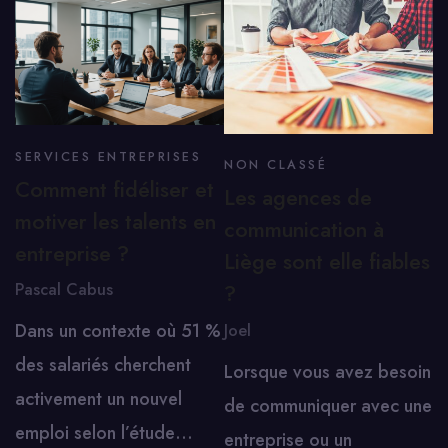
SERVICES ENTREPRISES
NON CLASSÉ
Comment fidéliser et
Les agences de
motiver les talents en
communication à
entreprise ?
Liège sont elle fiables
Pascal Cabus
?
Dans un contexte où 51 %
Joel
des salariés cherchent
Lorsque vous avez besoin
activement un nouvel
de communiquer avec une
emploi selon l’étude…
entreprise ou un