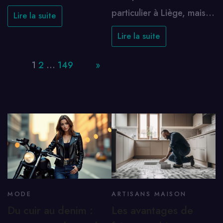
particulier à Liège, mais…
Lire la suite
Lire la suite
Page:
1
2
…
149
Next
»
MODE
ARTISANS MAISON
Du cuir au denim :
Les avantages de