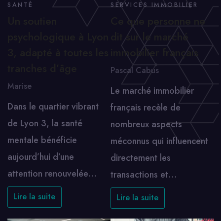
SANTÉ
SERVICES IMMOBILIER
Un soutien
Ce que personne ne
psychologique à Lyon
dit sur le marché
3, adapté à toutes les
immobilier français
tranches d’âge
Pascal Cabus
Marise
Le marché immobilier
Dans le quartier vibrant
français recèle de
de Lyon 3, la santé
nombreux aspects
mentale bénéficie
méconnus qui influencent
aujourd’hui d’une
directement les
attention renouvelée…
transactions et…
Lire la suite
Lire la suite