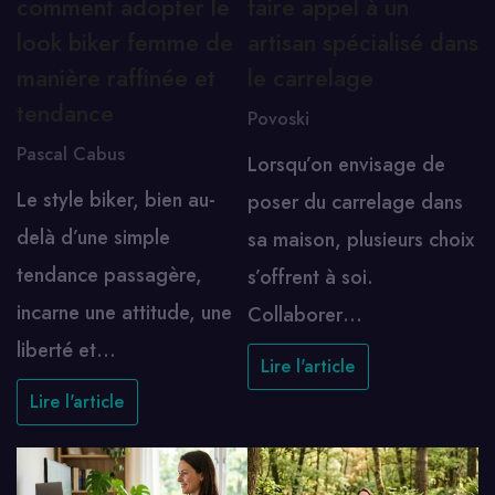
comment adopter le
faire appel à un
look biker femme de
artisan spécialisé dans
manière raffinée et
le carrelage
tendance
Povoski
Pascal Cabus
Lorsqu’on envisage de
Le style biker, bien au-
poser du carrelage dans
delà d’une simple
sa maison, plusieurs choix
tendance passagère,
s’offrent à soi.
incarne une attitude, une
Collaborer…
liberté et…
Lire l'article
Lire l'article