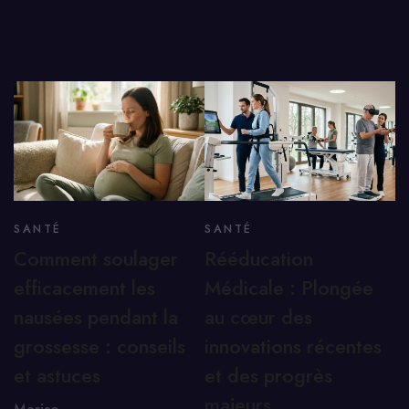
SANTÉ
SANTÉ
Comment soulager
Rééducation
efficacement les
Médicale : Plongée
nausées pendant la
au cœur des
grossesse : conseils
innovations récentes
et astuces
et des progrès
majeurs