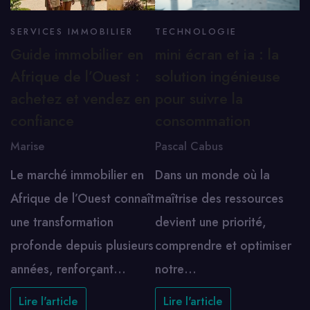
SERVICES IMMOBILIER
TECHNOLOGIE
Guide immobilier en
mini écran et ia : la
Afrique de l’Ouest :
solution ingénieuse
achetez et vendez en
pour suivre la
confiance
consommation
Marise
Pascal Cabus
Le marché immobilier en
Dans un monde où la
Afrique de l’Ouest connaît
maîtrise des ressources
une transformation
devient une priorité,
profonde depuis plusieurs
comprendre et optimiser
années, renforçant…
notre…
Lire l'article
Lire l'article