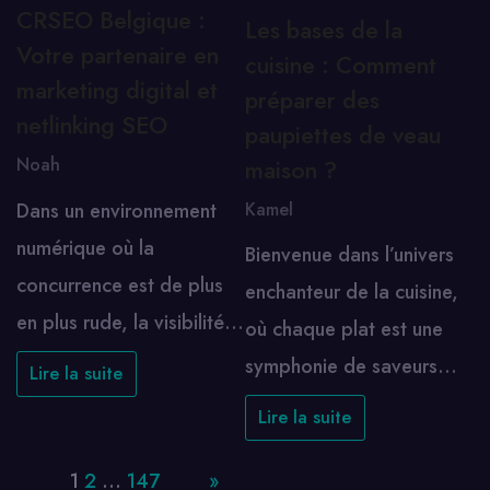
CRSEO Belgique :
Les bases de la
Votre partenaire en
cuisine : Comment
marketing digital et
préparer des
netlinking SEO
paupiettes de veau
Noah
maison ?
Dans un environnement
Kamel
numérique où la
Bienvenue dans l’univers
concurrence est de plus
enchanteur de la cuisine,
en plus rude, la visibilité…
où chaque plat est une
symphonie de saveurs…
Lire la suite
Lire la suite
Page:
1
2
…
147
Next
»