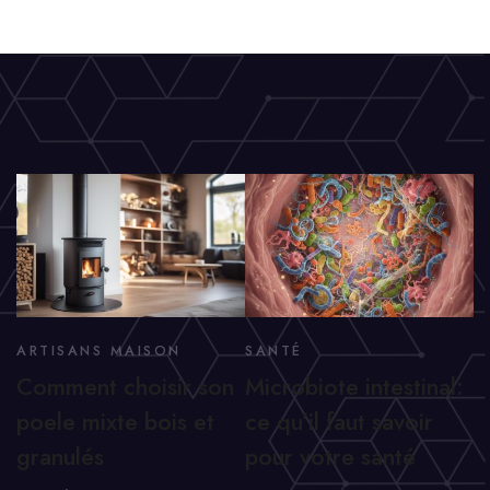
ARTISANS MAISON
SANTÉ
Comment choisir son
Microbiote intestinal:
poele mixte bois et
ce qu’il faut savoir
granulés
pour votre santé