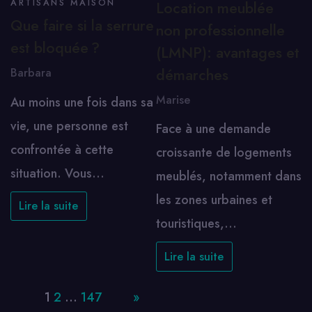
ARTISANS MAISON
Location meublée
Que faire si la serrure
non professionnelle
est bloquée ?
(LMNP): avantages et
démarches
Barbara
Marise
Au moins une fois dans sa
vie, une personne est
Face à une demande
confrontée à cette
croissante de logements
situation. Vous…
meublés, notamment dans
les zones urbaines et
Lire la suite
touristiques,…
Lire la suite
Page:
1
2
…
147
Next
»