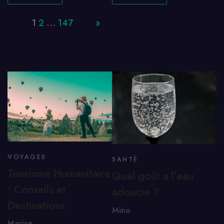
Page:
1
2
…
147
Next
»
VOYAGES
SANTÉ
Tourisme Humanitaire
Quel goût a l’eau
: Conseils et
adoucie ?
Destinations
Mino
Marise