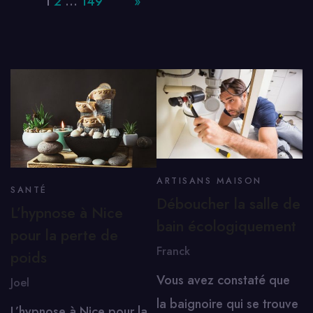
Page:
1
2
…
149
Next
»
ARTISANS MAISON
SANTÉ
Déboucher la salle de
L’hypnose à Nice
bain écologiquement
pour la perte de
Franck
poids
Vous avez constaté que
Joel
la baignoire qui se trouve
L’hypnose à Nice pour la