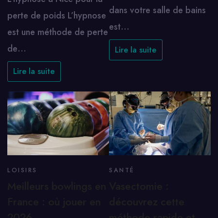
dans votre salle de bains
perte de poids L’hypnose
est…
est une méthode de perte
de…
Lire la suite
Lire la suite
LOISIRS
SANTÉ
Meilleurs bowlings en
Vasectomie :
France : où jouer en
découvrez cette
2026
méthode rapide et