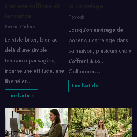
manière raffinée et
le carrelage
tendance
Povoski
Pascal Cabus
Lorsqu’on envisage de
Le style biker, bien au-
poser du carrelage dans
delà d’une simple
sa maison, plusieurs choix
tendance passagère,
s’offrent à soi.
incarne une attitude, une
Collaborer…
liberté et…
Lire l'article
Lire l'article