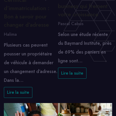
business qui freinent
d’immatriculation :
votre croissance
Bon à savoir pour
Pascal Cabus
changer d’adresse
Selon une étude récente
Halima
du Baymard Institute, près
Plusieurs cas peuvent
de 69% des paniers en
pousser un propriétaire
ligne sont…
de véhicule à demander
un changement d’adresse.
Lire la suite
Dans la…
Lire la suite