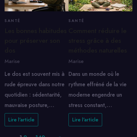
SANTÉ
SANTÉ
Les bonnes habitudes
Comment réduire le
pour préserver son
stress grâce à des
dos
méthodes naturelles
Marise
Marise
Le dos est souvent mis à
Dans un monde où le
rude épreuve dans notre
rythme effréné de la vie
quotidien : sédentarité,
moderne engendre un
mauvaise posture,…
stress constant,…
Lire l'article
Lire l'article