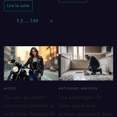
Lire la suite
Page:
1
2
…
149
Next
»
MODE
ARTISANS MAISON
Du cuir au denim :
Les avantages de
comment adopter le
faire appel à un
look biker femme de
artisan spécialisé dans