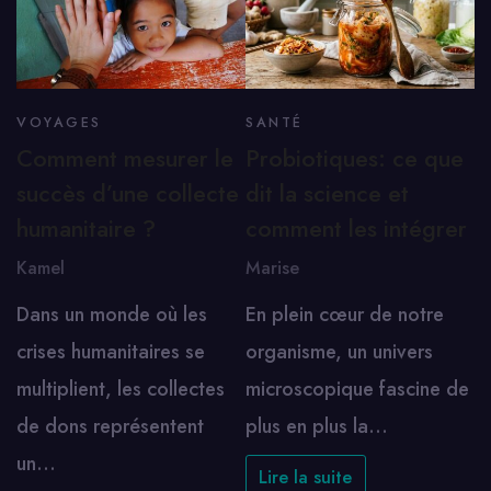
VOYAGES
SANTÉ
Comment mesurer le
Probiotiques: ce que
succès d’une collecte
dit la science et
humanitaire ?
comment les intégrer
Kamel
Marise
Dans un monde où les
En plein cœur de notre
crises humanitaires se
organisme, un univers
multiplient, les collectes
microscopique fascine de
de dons représentent
plus en plus la…
un…
Lire la suite