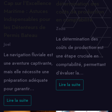
Cap sur l’Excellence
détermination des
Maritime : Astuces
coûts de production
Indispensables pour
en comptabilité
les Détenteurs de
Zozo
Permis Bateau
La détermination des
Joel
coûts de production est
La navigation fluviale est
une étape cruciale en
une aventure captivante,
comptabilité, permettant
mais elle nécessite une
d’évaluer la…
préparation adéquate
Lire la suite
pour garantir…
Lire la suite