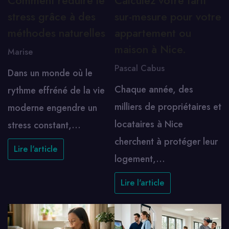
Comment réduire le
Calculez votre tarif
stress grâce à des
sur-mesure pour votre
méthodes naturelles
appartement ou
maison à Nice.
Marise
Pascal Cabus
Dans un monde où le
Chaque année, des
rythme effréné de la vie
milliers de propriétaires et
moderne engendre un
locataires à Nice
stress constant,…
cherchent à protéger leur
Lire l'article
logement,…
Lire l'article