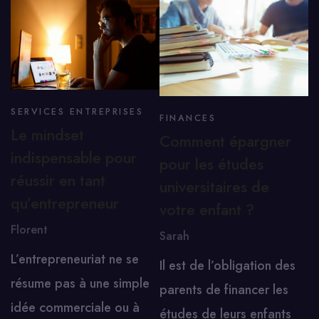
SERVICES ENTREPRISES
FINANCES
Le mindset
Comment épargner
indispensable pour
pour les études
réussir en tant
universitaires de
qu’entrepreneur
votre enfant ?
Florent
Sarah
L’entrepreneuriat ne se
Il est de l’obligation des
résume pas à une simple
parents de financer les
idée commerciale ou à
études de leurs enfants