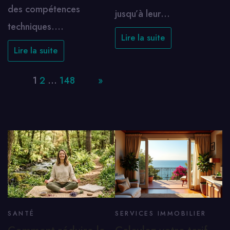
des compétences
jusqu’à leur…
techniques.…
Lire la suite
Lire la suite
Page:
1
2
…
148
Next
»
SANTÉ
SERVICES IMMOBILIER