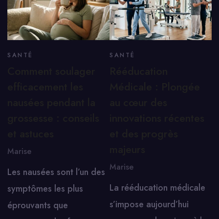
SANTÉ
SANTÉ
Comment soulager
Rééducation
efficacement les
Médicale : Plongée
nausées pendant la
au cœur des
grossesse : conseils
innovations récentes
et astuces
et des progrès
majeurs
Marise
Marise
Les nausées sont l’un des
La rééducation médicale
symptômes les plus
s’impose aujourd’hui
éprouvants que