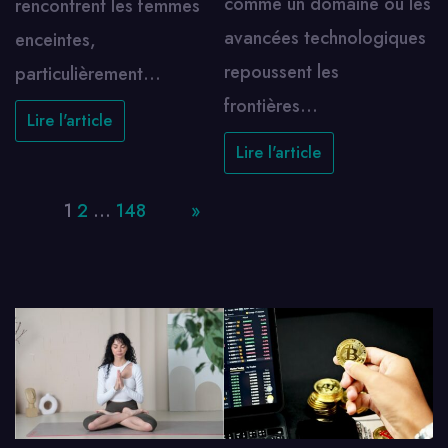
comme un domaine où les
rencontrent les femmes
avancées technologiques
enceintes,
repoussent les
particulièrement…
frontières…
Lire l'article
Lire l'article
Page:
1
2
…
148
Next
»