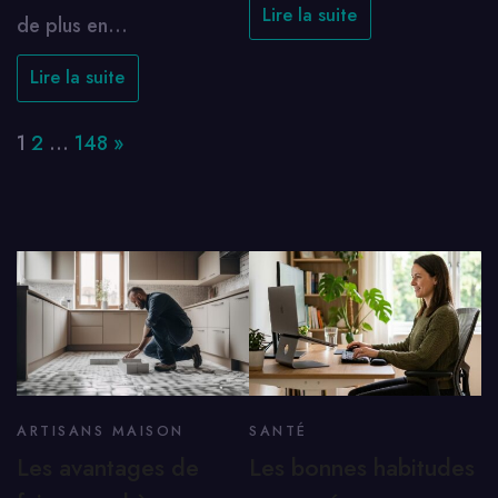
Lire la suite
de plus en…
Lire la suite
Page:
Next
1
2
…
148
»
ARTISANS MAISON
SANTÉ
Les avantages de
Les bonnes habitudes