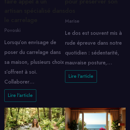
faire appel à un
pour préserver son
artisan spécialisé dans
dos
le carrelage
Marise
Povoski
Le dos est souvent mis à
Lorsqu’on envisage de
rude épreuve dans notre
poser du carrelage dans
quotidien : sédentarité,
sa maison, plusieurs choix
mauvaise posture,…
s’offrent à soi.
Lire l'article
Collaborer…
Lire l'article