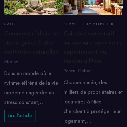
SANTÉ
SERVICES IMMOBILIER
Comment réduire le
Calculez votre tarif
stress grâce à des
sur-mesure pour votre
méthodes naturelles
appartement ou
maison à Nice.
Marise
Pascal Cabus
Dans un monde où le
Chaque année, des
rythme effréné de la vie
milliers de propriétaires et
moderne engendre un
locataires à Nice
stress constant,…
cherchent à protéger leur
Lire l'article
logement,…