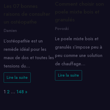
Comment choisir son
Les 07 bonnes
poele mixte bois et
raisons de consulter
granulés
un ostéopathe
Povoski
Damien
Le poele mixte bois et
L’ostéopathie est un
granulés s’impose peu à
remède idéal pour les
peu comme une solution
maux de dos et toutes les
de chauffage…
tensions du…
Lire la suite
Lire la suite
Page:
Next
1
2
…
148
»