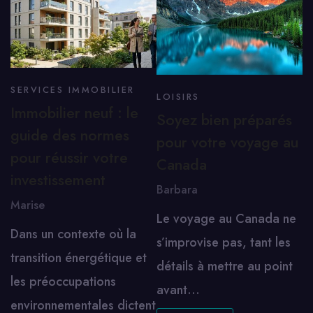
SERVICES IMMOBILIER
LOISIRS
Immobilier neuf : le
Soyez bien préparés
guide des normes
pour votre voyage au
pour réussir votre
Canada
investissement
Barbara
Marise
Le voyage au Canada ne
Dans un contexte où la
s’improvise pas, tant les
transition énergétique et
détails à mettre au point
les préoccupations
avant…
environnementales dictent