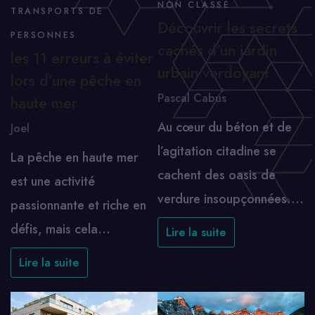
NON CLASSÉ
TRANSPORTS DE
Découvrir les secrets
PERSONNES
cachés d’un jardin
les 11 erreurs à éviter
urbain verdoyant
lors d’une pêche en
Pascal Cabus
haute mer
Au cœur du béton et de
Joel
l’agitation citadine se
La pêche en haute mer
cachent des oasis de
est une activité
verdure insoupçonnées.…
passionnante et riche en
défis, mais cela…
Lire la suite
Lire la suite