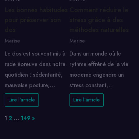
Les bonnes habitudes
Comment réduire le
pour préserver son
stress grâce à des
dos
méthodes naturelles
Marise
Marise
Le dos est souvent mis à
Dans un monde où le
rude épreuve dans notre
rythme effréné de la vie
quotidien : sédentarité,
moderne engendre un
mauvaise posture,…
stress constant,…
Lire l'article
Lire l'article
Page:
Next
1
2
…
149
»