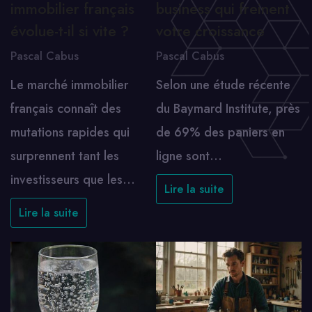
immobilier français
business qui freinent
évolue-t-il si vite ?
votre croissance
Pascal Cabus
Pascal Cabus
Le marché immobilier
Selon une étude récente
français connaît des
du Baymard Institute, près
mutations rapides qui
de 69% des paniers en
surprennent tant les
ligne sont…
investisseurs que les…
Lire la suite
Lire la suite