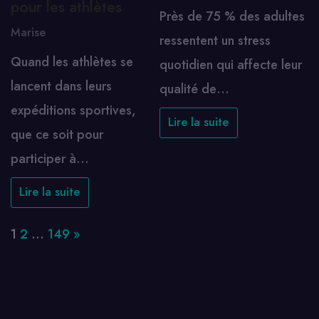
pour les athlètes
Près de 75 % des adultes
Marise
ressentent un stress
Quand les athlètes se
quotidien qui affecte leur
lancent dans leurs
qualité de…
expéditions sportives,
Lire la suite
que ce soit pour
participer à…
Lire la suite
Page:
Next
1
2
…
149
»