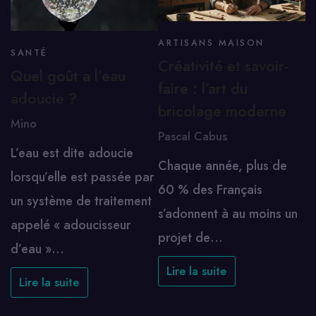
ARTISANS MAISON
SANTÉ
Créativité et savoir-
Quel goût a l’eau
faire : l’art du
adoucie ?
bricolage moderne
Mino
Pascal Cabus
L’eau est dite adoucie
Chaque année, plus de
lorsqu’elle est passée par
60 % des Français
un système de traitement
s’adonnent à au moins un
appelé « adoucisseur
projet de…
d’eau »…
Lire la suite
Lire la suite