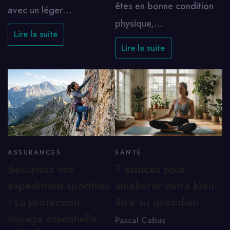
êtes en bonne condition
avec un léger…
physique,…
Lire la suite
Lire la suite
ASSURANCES
SANTÉ
Sécurisez vos
7 astuces pour
éxpéditions sportives
améliorer votre bien-
: La protection
être au quotidien
voyage éssentielle
Pascal Cabus