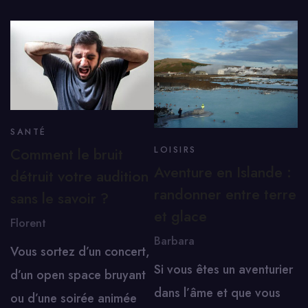
SANTÉ
Comment le bruit
LOISIRS
Aventure en Islande :
détruit votre audition
randonner entre terre
sans le savoir ?
et glace
Florent
Barbara
Vous sortez d’un concert,
Si vous êtes un aventurier
d’un open space bruyant
dans l’âme et que vous
ou d’une soirée animée