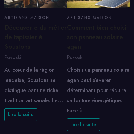
ARTISANS MAISON
ARTISANS MAISON
Découverte du métier
Comment bien choisir
de tapissier à
son panneau solaire
Soustons
agen
Povoski
Povoski
Au cœur de la région
Choisir un panneau solaire
landaise, Soustons se
agen peut s’avérer
distingue par une riche
déterminant pour réduire
tradition artisanale. Le…
sa facture énergétique.
Face à…
Lire la suite
Lire la suite