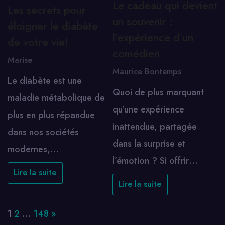
Le cadeau qui devient
Les secrets pour
un souvenir :
éloigner le diabète
l’expérience d’un
de votre vie!
comédien
Marise
Maurice Bontemps
Le diabète est une
Quoi de plus marquant
maladie métabolique de
qu’une expérience
plus en plus répandue
inattendue, partagée
dans nos sociétés
dans la surprise et
modernes,…
l’émotion ? Si offrir…
Lire la suite
Lire la suite
Page:
Next
1
2
…
148
»