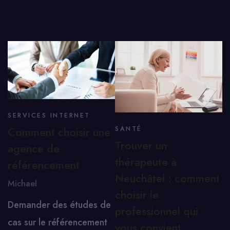
SERVICES INTERNET
Comment choisir une
SANTÉ
Trouver un
agence de
thérapeute à
référencement
Neuchâtel : comment
Michael
choisir le
Demander des études de
professionnel qui
cas sur le référencement
vous convient