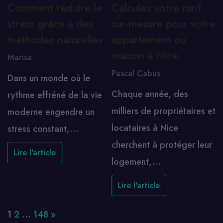
Comment réduire le
Calculez votre tarif
stress grâce à des
sur-mesure pour votre
méthodes naturelles
appartement ou
maison à Nice.
Marise
Pascal Cabus
Dans un monde où le
Chaque année, des
rythme effréné de la vie
milliers de propriétaires et
moderne engendre un
locataires à Nice
stress constant,…
cherchent à protéger leur
Lire l'article
logement,…
Lire l'article
Page:
Next
1
2
…
148
»