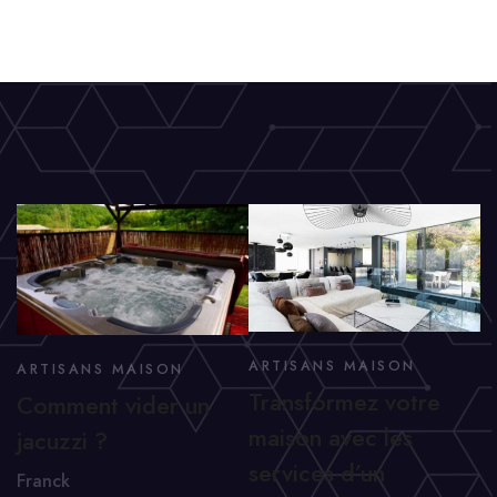
ARTISANS MAISON
ARTISANS MAISON
Transformez votre
Comment vider un
maison avec les
jacuzzi ?
services d’un
Franck