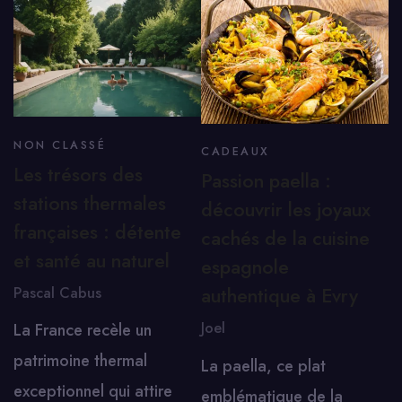
NON CLASSÉ
CADEAUX
Les trésors des
Passion paella :
stations thermales
découvrir les joyaux
françaises : détente
cachés de la cuisine
et santé au naturel
espagnole
authentique à Evry
Pascal Cabus
Joel
La France recèle un
patrimoine thermal
La paella, ce plat
exceptionnel qui attire
emblématique de la