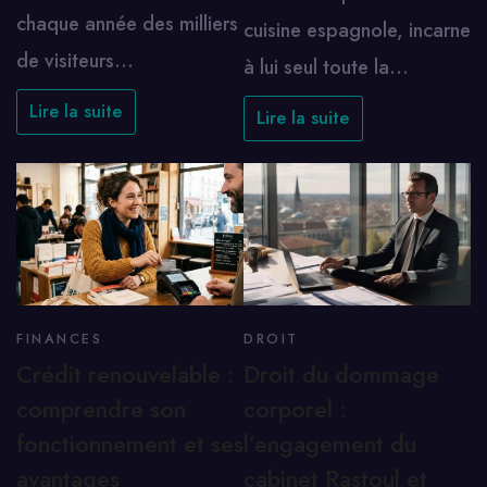
chaque année des milliers
cuisine espagnole, incarne
de visiteurs…
à lui seul toute la…
Lire la suite
Lire la suite
FINANCES
DROIT
Crédit renouvelable :
Droit du dommage
comprendre son
corporel :
fonctionnement et ses
l’engagement du
avantages
cabinet Rastoul et