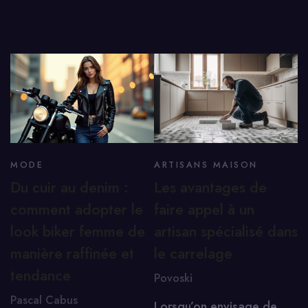
MODE
ARTISANS MAISON
Du cuir au denim :
Les avantages de
comment adopter le
faire appel à un
look biker femme de
artisan spécialisé dans
manière raffinée et
le carrelage
tendance
Povoski
Pascal Cabus
Lorsqu’on envisage de