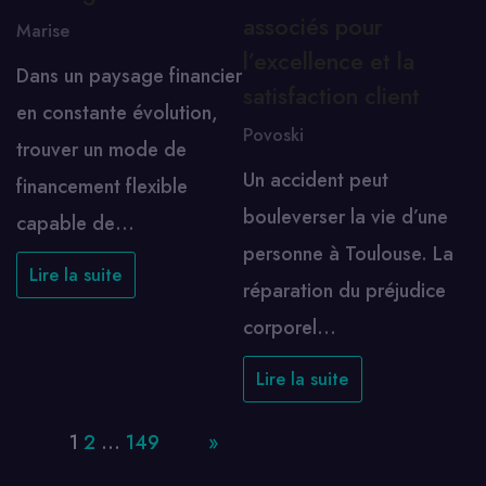
associés pour
Marise
l’excellence et la
Dans un paysage financier
satisfaction client
en constante évolution,
Povoski
trouver un mode de
Un accident peut
financement flexible
bouleverser la vie d’une
capable de…
personne à Toulouse. La
Lire la suite
réparation du préjudice
corporel…
Lire la suite
Page:
1
2
…
149
Next
»