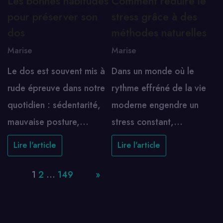
Les bonnes habitudes
Comment réduire le
pour préserver son
stress grâce à des
dos
méthodes naturelles
Marise
Marise
Le dos est souvent mis à
Dans un monde où le
rude épreuve dans notre
rythme effréné de la vie
quotidien : sédentarité,
moderne engendre un
mauvaise posture,…
stress constant,…
Lire l'article
Lire l'article
Page:
1
2
…
149
Next
»