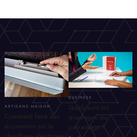
BUSINESS
Quels sont les
ARTISANS MAISON
Comment faire des
avantages du
économies sur le
parrainage ?
chauffage électrique?