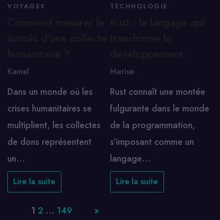
VOYAGES
TECHNOLOGIE
Comment mesurer le
Rust : le langage qui
succès d’une collecte
transforme le
humanitaire ?
développement
Kamel
Marise
Dans un monde où les
Rust connaît une montée
crises humanitaires se
fulgurante dans le monde
multiplient, les collectes
de la programmation,
de dons représentent
s’imposant comme un
un…
langage…
Lire la suite
Lire la suite
Page:
1
2
…
149
Next
»