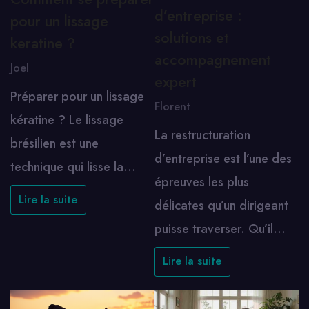
d’entreprise :
pour un lissage
solutions et
keratine ?
accompagnement
Joel
expert
Préparer pour un lissage
Florent
kératine ? Le lissage
La restructuration
brésilien est une
d’entreprise est l’une des
technique qui lisse la…
épreuves les plus
Lire la suite
délicates qu’un dirigeant
puisse traverser. Qu’il…
Lire la suite