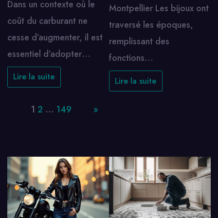
Dans un contexte où le
Montpellier Les bijoux ont
coût du carburant ne
traversé les époques,
cesse d’augmenter, il est
remplissant des
essentiel d’adopter…
fonctions…
Lire la suite
Lire la suite
Page:
1
2
…
149
Next
»