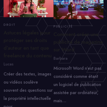
DROIT
PUBLICITÉ
Astuces légales pour
Comment créer une
protéger ses droits
publicité de magazine
d’auteur en tant que
sur Word
freelance du contenu
Barbara
Lucas
Microsoft Word n’est pas
Créer des textes, images
considéré comme étant
ou vidéos soulève
un logiciel de publication
souvent des questions sur
assistée par ordinateur,
la propriété intellectuelle
mais…
pour…