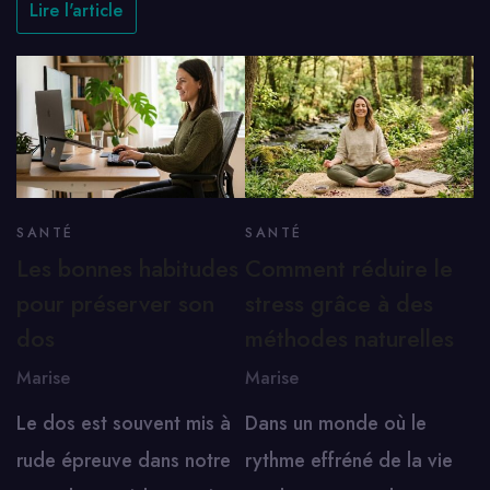
Lire l'article
SANTÉ
SANTÉ
Les bonnes habitudes
Comment réduire le
pour préserver son
stress grâce à des
dos
méthodes naturelles
Marise
Marise
Le dos est souvent mis à
Dans un monde où le
rude épreuve dans notre
rythme effréné de la vie