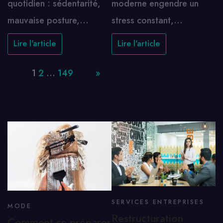
quotidien : sédentarité,
moderne engendre un
mauvaise posture,…
stress constant,…
Lire l'article
Lire l'article
Page:
1
2
…
149
Next
»
SERVICES ENTREPRISES
MODE
Restructuration
Comment se préparer