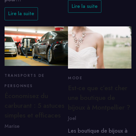
Lire la suite
Lire la suite
TRANSPORTS DE
MODE
PERSONNES
Est-ce que c’est cher
Économisez du
une boutique de
carburant : 5 astuces
bijoux à Montpellier ?
simples et efficaces
Joel
Marise
Les boutique de bijoux à