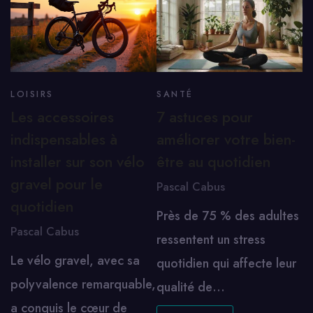
LOISIRS
SANTÉ
Les accessoires
7 astuces pour
indispensables à
améliorer votre bien-
installer sur son vélo
être au quotidien
gravel pour le
Pascal Cabus
quotidien
Près de 75 % des adultes
Pascal Cabus
ressentent un stress
Le vélo gravel, avec sa
quotidien qui affecte leur
polyvalence remarquable,
qualité de…
a conquis le cœur de