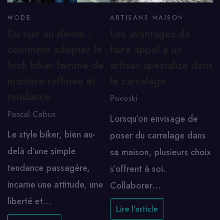
MODE
ARTISANS MAISON
Du cuir au denim :
Les avantages de
comment adopter le
faire appel à un
look biker femme de
artisan spécialisé dans
manière raffinée et
le carrelage
tendance
Povoski
Pascal Cabus
Lorsqu’on envisage de
Le style biker, bien au-
poser du carrelage dans
delà d’une simple
sa maison, plusieurs choix
tendance passagère,
s’offrent à soi.
incarne une attitude, une
Collaborer…
liberté et…
Lire l'article