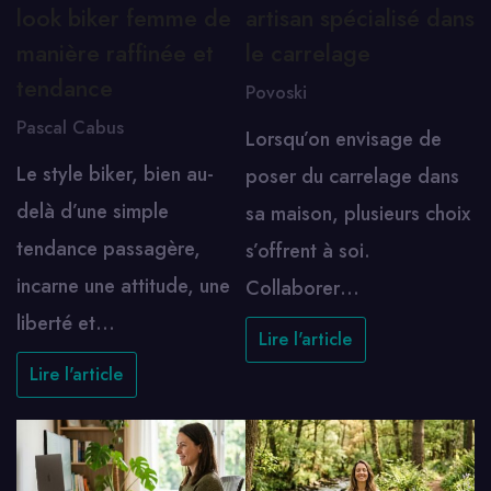
look biker femme de
artisan spécialisé dans
manière raffinée et
le carrelage
tendance
Povoski
Pascal Cabus
Lorsqu’on envisage de
Le style biker, bien au-
poser du carrelage dans
delà d’une simple
sa maison, plusieurs choix
tendance passagère,
s’offrent à soi.
incarne une attitude, une
Collaborer…
liberté et…
Lire l'article
Lire l'article