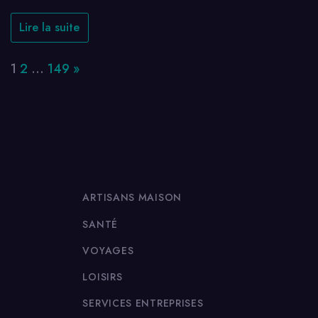
Lire la suite
Page:
Next
1
2
…
149
»
ARTISANS MAISON
SANTÉ
VOYAGES
LOISIRS
SERVICES ENTREPRISES