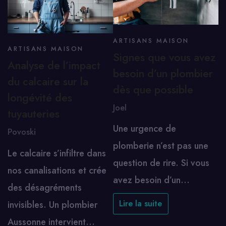
ARTISANS MAISON
ARTISANS MAISON
Signes que vous avez
Analyse de l’impact
besoin d’un plombier
du calcaire sur la
dès que possible
longévité des
Joel
tuyauteries
Une urgence de
Povoski
plomberie n’est pas une
Le calcaire s’infiltre dans
question de rire. Si vous
nos canalisations et crée
avez besoin d’un…
des désagréments
Lire la suite
invisibles. Un plombier
Aussonne intervient…