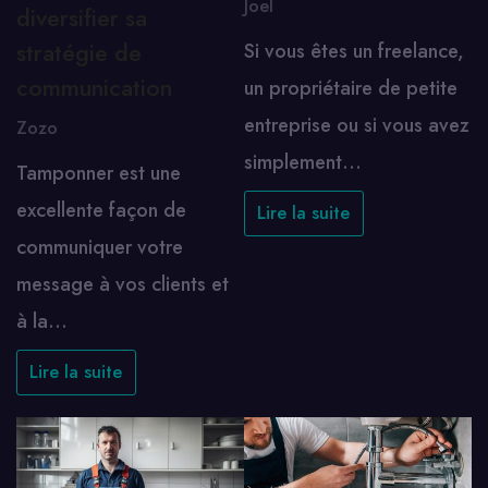
Joel
diversifier sa
stratégie de
Si vous êtes un freelance,
communication
un propriétaire de petite
entreprise ou si vous avez
Zozo
simplement…
Tamponner est une
excellente façon de
Lire la suite
communiquer votre
message à vos clients et
à la…
Lire la suite