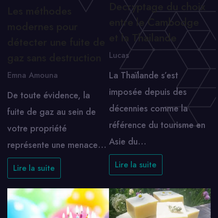
Decryptage du choix
Les méthodes
entre le Cambodge
modernes pour
et la Thailande
détecter une fuite de
Lucas
gaz sans destruction
La Thaïlande s’est
Emna Amouna
imposée depuis des
De toute évidence, la
décennies comme la
fuite de gaz au sein de
référence du tourisme en
votre propriété
Asie du…
représente une menace…
Lire la suite
Lire la suite