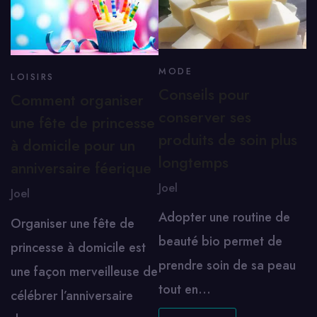
MODE
LOISIRS
Conseils pour
Comment organiser
conserver ses
une fête de princesse
produits de soin plus
à domicile pour un
longtemps
anniversaire féerique
Joel
Joel
Adopter une routine de
Organiser une fête de
beauté bio permet de
princesse à domicile est
prendre soin de sa peau
une façon merveilleuse de
tout en…
célébrer l’anniversaire