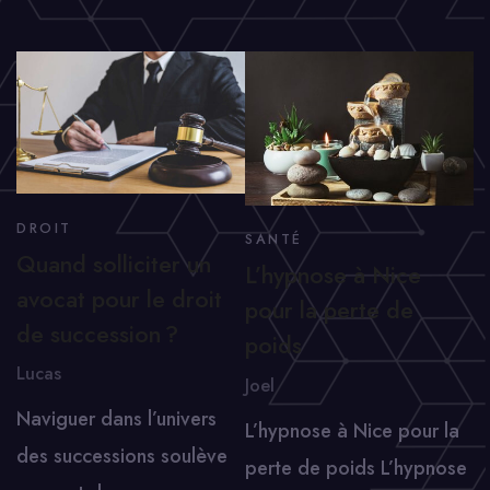
DROIT
SANTÉ
Quand solliciter un
L’hypnose à Nice
avocat pour le droit
pour la perte de
de succession ?
poids
Lucas
Joel
Naviguer dans l’univers
L’hypnose à Nice pour la
des successions soulève
perte de poids L’hypnose