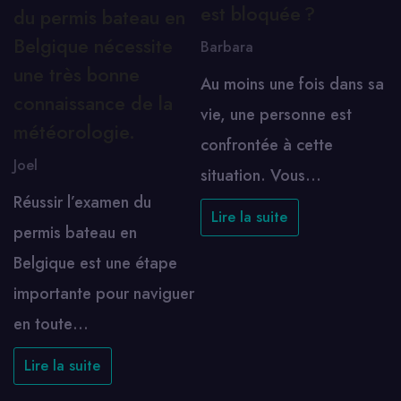
est bloquée ?
du permis bateau en
Belgique nécessite
Barbara
une très bonne
Au moins une fois dans sa
connaissance de la
vie, une personne est
météorologie.
confrontée à cette
Joel
situation. Vous…
Réussir l’examen du
Lire la suite
permis bateau en
Belgique est une étape
importante pour naviguer
en toute…
Lire la suite