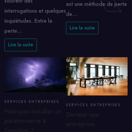
souvent des
est une méthode de perte
interrogations et quelques
de…
inquiétudes. Entre la
Lire la suite
perte…
Lire la suite
SERVICES ENTREPRISES
SERVICES ENTREPRISES
Pourquoi installer un
Devenir une
paratonnerre à
entreprise
Condom ?