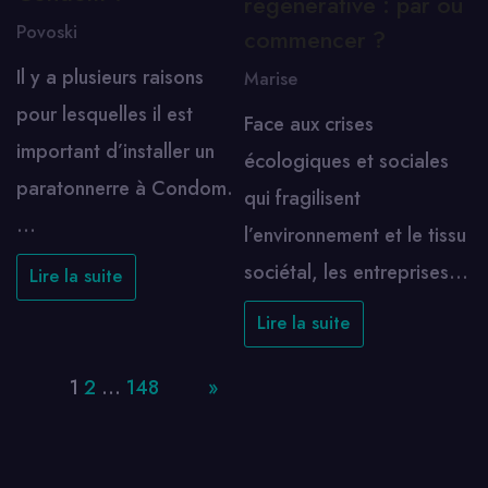
régénérative : par où
Povoski
commencer ?
Il y a plusieurs raisons
Marise
pour lesquelles il est
Face aux crises
important d’installer un
écologiques et sociales
paratonnerre à Condom.
qui fragilisent
…
l’environnement et le tissu
sociétal, les entreprises…
Lire la suite
Lire la suite
Page:
1
2
…
148
Next
»