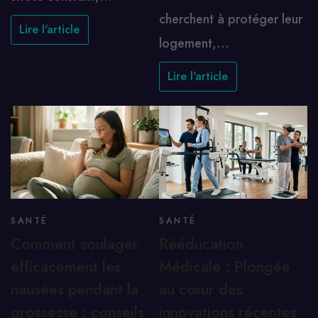
cherchent à protéger leur
Lire l'article
logement,…
Lire l'article
SANTÉ
SANTÉ
Comment soulager
Rééducation
efficacement les
Médicale : Plongée
nausées pendant la
au cœur des
grossesse : conseils
innovations récentes