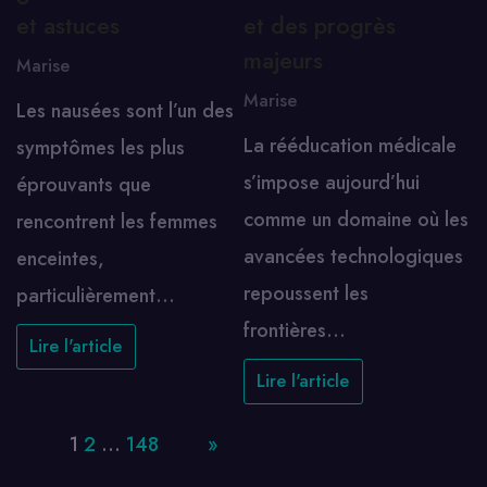
et astuces
et des progrès
majeurs
Marise
Marise
Les nausées sont l’un des
La rééducation médicale
symptômes les plus
s’impose aujourd’hui
éprouvants que
comme un domaine où les
rencontrent les femmes
avancées technologiques
enceintes,
repoussent les
particulièrement…
frontières…
Lire l'article
Lire l'article
Page:
1
2
…
148
Next
»