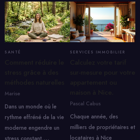
SANTÉ
SERVICES IMMOBILIER
Comment réduire le
Calculez votre tarif
stress grâce à des
sur-mesure pour votre
méthodes naturelles
appartement ou
maison à Nice.
Marise
Pascal Cabus
Dans un monde où le
Chaque année, des
rythme effréné de la vie
milliers de propriétaires et
moderne engendre un
locataires à Nice
stress constant,…