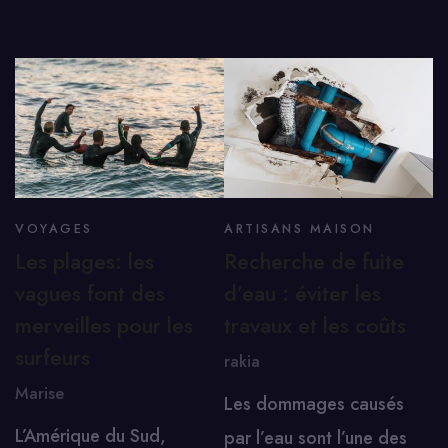
VOYAGES
ARTISANS MAISON
Les plages: les
Recherche de fuite
vagues font des
d’eau : éviter les
merveilles pour les
travaux et les coûts
surfeurs
rakia
Marise
Les dommages causés
L’Amérique du Sud,
par l’eau sont l’une des