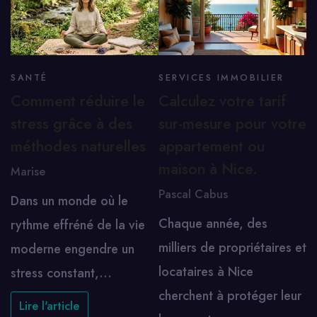
SANTÉ
SERVICES IMMOBILIER
Comment réduire le
Calculez votre tarif
stress grâce à des
sur-mesure pour votre
méthodes naturelles
appartement ou
maison à Nice.
Marise
Pascal Cabus
Dans un monde où le
Chaque année, des
rythme effréné de la vie
milliers de propriétaires et
moderne engendre un
locataires à Nice
stress constant,…
cherchent à protéger leur
Lire l'article