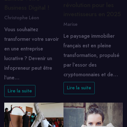
révolution pour les
Business Digital !
investisseurs en 2025
Christophe Léon
Marise
Vous souhaitez
Le paysage immobilier
transformer votre savoir
français est en pleine
en une entreprise
transformation, propulsé
lucrative ? Devenir un
par l’essor des
infopreneur peut être
cryptomonnaies et de…
l’une…
Lire la suite
Lire la suite