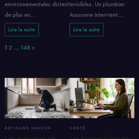
environnementales dictent
invisibles. Un plombier
de plus en…
Aussonne intervient…
Lire la suite
Lire la suite
Page:
Next
1
2
…
148
»
ARTISANS MAISON
SANTÉ
Les avantages de
Les bonnes habitudes