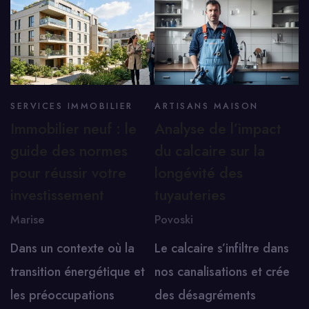
SERVICES IMMOBILIER
ARTISANS MAISON
Immobilier neuf : le
Analyse de l’impact
guide des normes
du calcaire sur la
pour réussir votre
longévité des
investissement
tuyauteries
Marise
Povoski
Dans un contexte où la
Le calcaire s’infiltre dans
transition énergétique et
nos canalisations et crée
les préoccupations
des désagréments