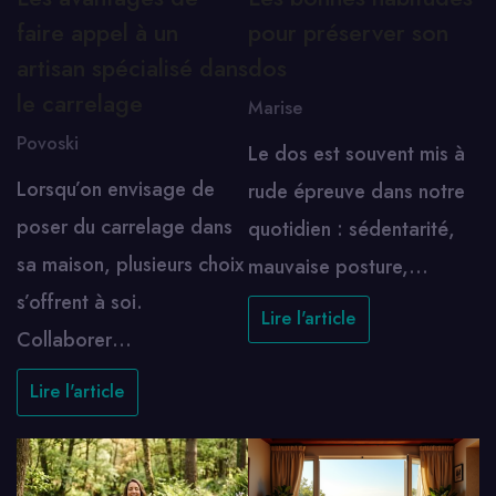
faire appel à un
pour préserver son
artisan spécialisé dans
dos
le carrelage
Marise
Povoski
Le dos est souvent mis à
Lorsqu’on envisage de
rude épreuve dans notre
poser du carrelage dans
quotidien : sédentarité,
sa maison, plusieurs choix
mauvaise posture,…
s’offrent à soi.
Lire l'article
Collaborer…
Lire l'article