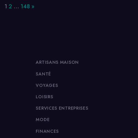
Page:
Next
1
2
…
148
»
ARTISANS MAISON
SANTÉ
VOYAGES
LOISIRS
SERVICES ENTREPRISES
MODE
FINANCES