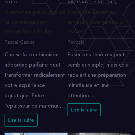
MODE
ARTISANS MAISON
7 astuces pour choisir
Pose de fenêtres :
la combinaison
erreurs courantes à
néoprène idéale
éviter
Pascal Cabus
Povoski
Choisir la combinaison
Poser des fenêtres peut
néoprène parfaite peut
sembler simple, mais cela
transformer radicalement
requiert une préparation
votre expérience
minutieuse et une
aquatique. Entre
attention…
l’épaisseur du matériau,…
Lire la suite
Lire la suite