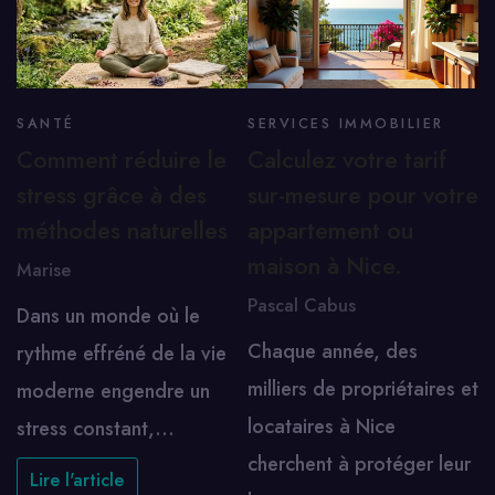
SANTÉ
SERVICES IMMOBILIER
Comment réduire le
Calculez votre tarif
stress grâce à des
sur-mesure pour votre
méthodes naturelles
appartement ou
maison à Nice.
Marise
Pascal Cabus
Dans un monde où le
Chaque année, des
rythme effréné de la vie
milliers de propriétaires et
moderne engendre un
locataires à Nice
stress constant,…
cherchent à protéger leur
Lire l'article