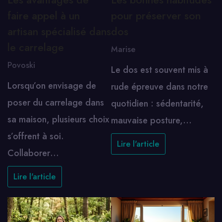
faire appel à un
pour préserver son
artisan spécialisé dans
dos
le carrelage
Marise
Povoski
Le dos est souvent mis à
Lorsqu’on envisage de
rude épreuve dans notre
poser du carrelage dans
quotidien : sédentarité,
sa maison, plusieurs choix
mauvaise posture,…
s’offrent à soi.
Lire l'article
Collaborer…
Lire l'article