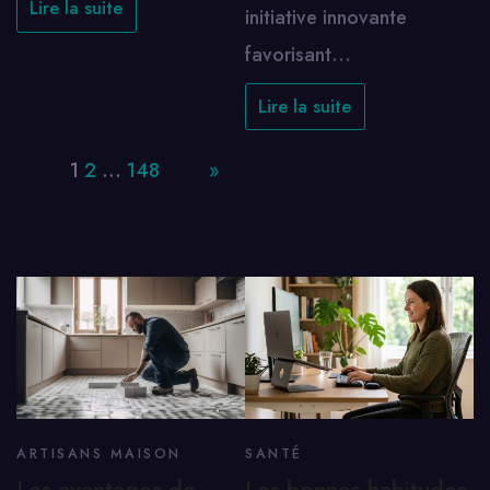
Lire la suite
initiative innovante
favorisant…
Lire la suite
Page:
1
2
…
148
Next
»
ARTISANS MAISON
SANTÉ
Les avantages de
Les bonnes habitudes