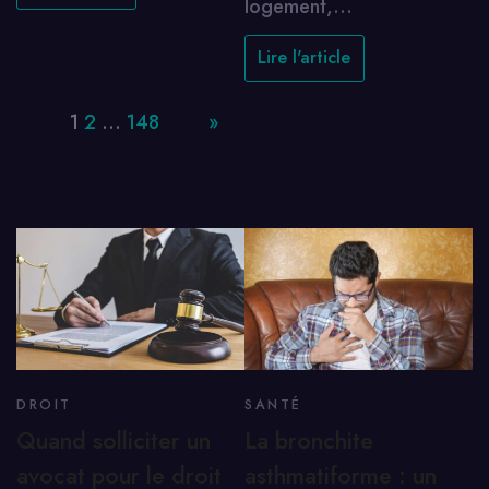
logement,…
Lire l'article
Page:
1
2
…
148
Next
»
DROIT
SANTÉ
Quand solliciter un
La bronchite
avocat pour le droit
asthmatiforme : un