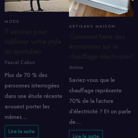
MODE
ARTISANS MAISON
7 astuces pour
Comment faire des
sublimer votre style
économies sur le
au quotidien
chauffage électrique?
Pascal Cabus
Amine
Plus de 70 % des
Saviez-vous que le
personnes interrogées
chauffage représente
dans une étude récente
70% de la facture
avouent porter les
d’électricité ? Et on parle
mêmes…
de…
Lire la suite
Lire la suite