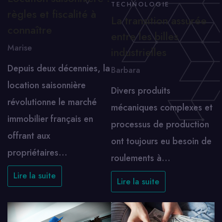
TECHNOLOGIE
règles et fiscalité à
La transition assurée
connaître
entre les billes
Marise
industrielles
Depuis deux décennies, la
Barbara
location saisonnière
Divers produits
révolutionne le marché
mécaniques complexes et
immobilier français en
processus de production
offrant aux
ont toujours eu besoin de
propriétaires…
roulements à…
Lire la suite
Lire la suite