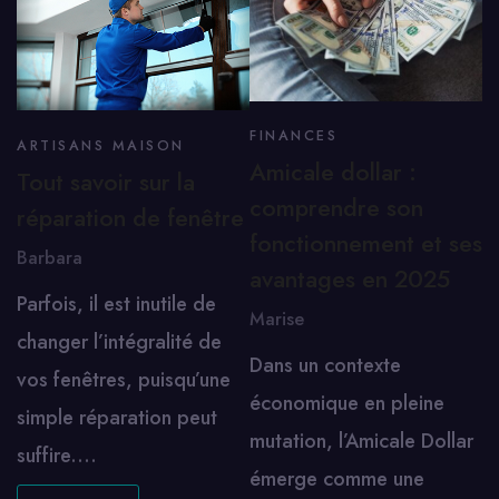
FINANCES
ARTISANS MAISON
Amicale dollar :
Tout savoir sur la
comprendre son
réparation de fenêtre
fonctionnement et ses
Barbara
avantages en 2025
Parfois, il est inutile de
Marise
changer l’intégralité de
Dans un contexte
vos fenêtres, puisqu’une
économique en pleine
simple réparation peut
mutation, l’Amicale Dollar
suffire.…
émerge comme une