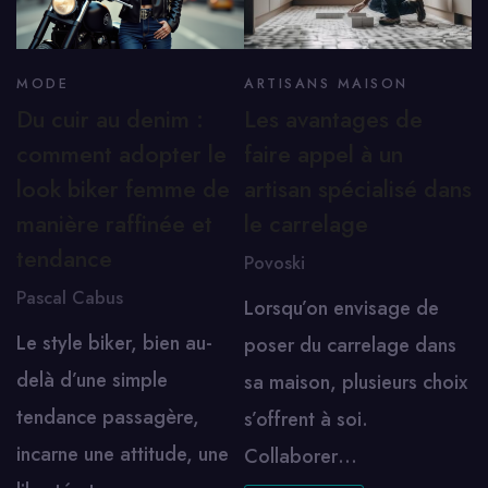
MODE
ARTISANS MAISON
Du cuir au denim :
Les avantages de
comment adopter le
faire appel à un
look biker femme de
artisan spécialisé dans
manière raffinée et
le carrelage
tendance
Povoski
Pascal Cabus
Lorsqu’on envisage de
Le style biker, bien au-
poser du carrelage dans
delà d’une simple
sa maison, plusieurs choix
tendance passagère,
s’offrent à soi.
incarne une attitude, une
Collaborer…