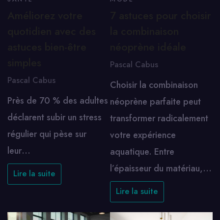
Améliorez votre
7 astuces pour choisir
quotidien avec des
la combinaison
astuces bien-être
néoprène idéale
simples
Pascal Cabus
Pascal Cabus
Choisir la combinaison
Près de 70 % des adultes
néoprène parfaite peut
déclarent subir un stress
transformer radicalement
régulier qui pèse sur
votre expérience
leur…
aquatique. Entre
l’épaisseur du matériau,…
Lire la suite
Lire la suite