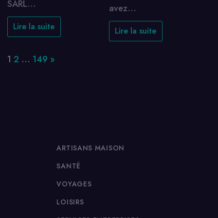
SARL…
avez…
Lire la suite
Lire la suite
Page:
Next
1
2
…
149
»
ARTISANS MAISON
SANTÉ
VOYAGES
LOISIRS