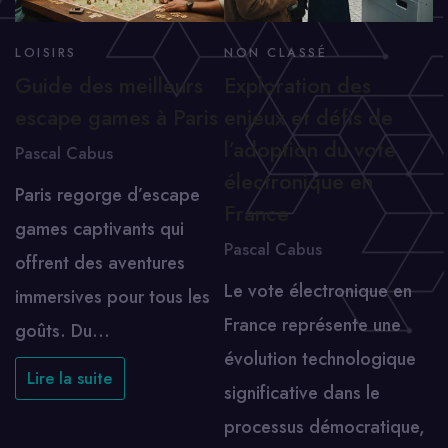
LOISIRS
NON CLASSÉ
Guide des meilleurs
Exploration des
escape games à Paris
enjeux et défis de
l’adoption du vote
Pascal Cabus
électronique en
Paris regorge d’escape
France
games captivants qui
Pascal Cabus
offrent des aventures
Le vote électronique en
immersives pour tous les
France représente une
goûts. Du…
évolution technologique
Lire la suite
significative dans le
processus démocratique,