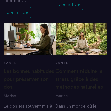
liberté et…
Lire l'article
Lire l'article
SANTÉ
SANTÉ
Les bonnes habitudes
Comment réduire le
pour préserver son
stress grâce à des
dos
méthodes naturelles
Marise
Marise
Le dos est souvent mis à
Dans un monde où le