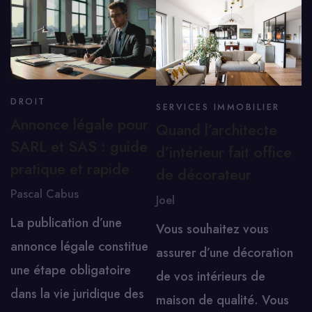
DROIT
SERVICES IMMOBILIER
Annonce légale pour
Quand l’architecte
SARL et SAS : guide
d’intérieur fait office
pratique et rapide
de décorateur
Pascal Cabus
Joel
La publication d’une
Vous souhaitez vous
annonce légale constitue
assurer d’une décoration
une étape obligatoire
de vos intérieurs de
dans la vie juridique des
maison de qualité. Vous