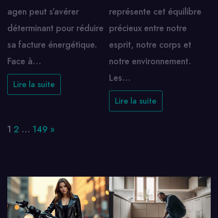
agen peut s’avérer
représente cet équilibre
déterminant pour réduire
précieux entre notre
sa facture énergétique.
esprit, notre corps et
Face à…
notre environnement.
Les…
Lire la suite
Lire la suite
Page:
Next
1
2
…
149
»