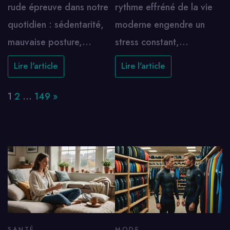
rude épreuve dans notre
rythme effréné de la vie
quotidien : sédentarité,
moderne engendre un
mauvaise posture,…
stress constant,…
Lire l'article
Lire l'article
Page:
Next
1
2
…
149
»
SANTÉ
MODE