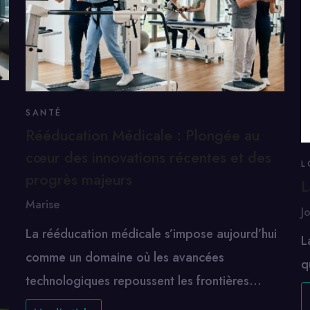
SANTÉ
Rééducation Médicale : Plongée au
cœur des innovations récentes et des
L
progrès majeurs
L
Marise
J
La rééducation médicale s’impose aujourd’hui
L
comme un domaine où les avancées
q
technologiques repoussent les frontières…