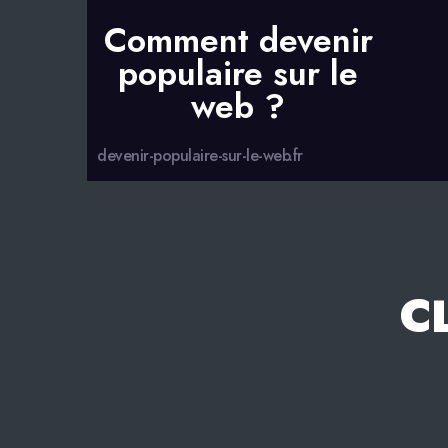
Comment devenir
populaire sur le
web ?
devenir-populaire-sur-le-web.fr
C