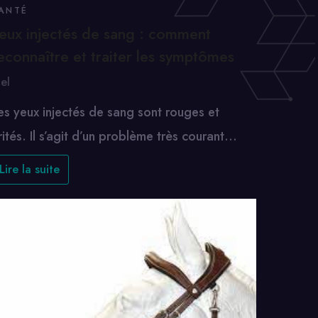
ANTÉ
eux injectés de sang : comment
econnaître et traiter les symptômes
oel
es yeux injectés de sang sont rouges et
rrités. Il s’agit d’un problème très courant…
Lire la suite