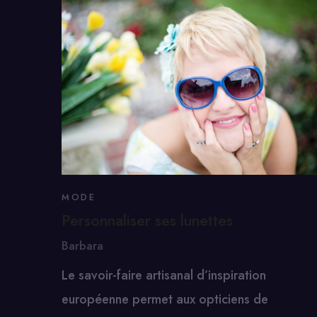
MODE
Personnaliser ses lunettes
Barbara
Le savoir-faire artisanal d’inspiration
européenne permet aux opticiens de