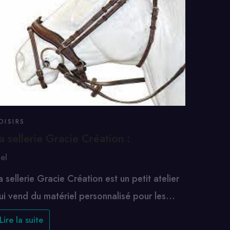
OISIRS
a sellerie Gracie Création :
oel
a sellerie Gracie Création est un petit atelier
ui vend du matériel personnalisé pour les…
Lire la suite