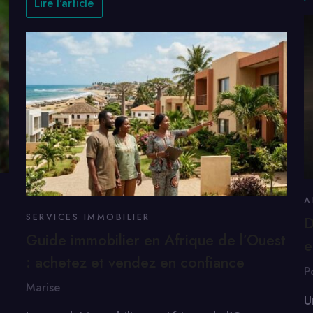
Lire l'article
A
SERVICES IMMOBILIER
D
Guide immobilier en Afrique de l’Ouest
e
: achetez et vendez en confiance
P
Marise
U