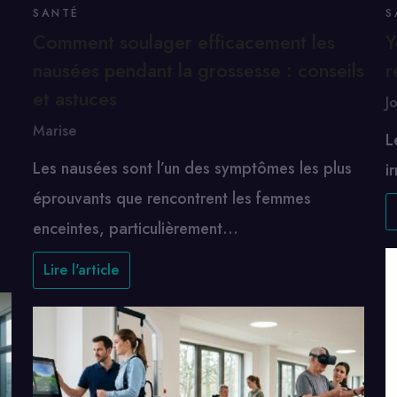
SANTÉ
S
Comment soulager efficacement les
Y
nausées pendant la grossesse : conseils
r
et astuces
J
Marise
L
Les nausées sont l’un des symptômes les plus
i
éprouvants que rencontrent les femmes
enceintes, particulièrement…
Lire l'article