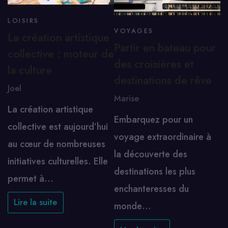
LOISIRS
VOYAGES
La création artistique
Partir en bateau pour
collective : moteur de
des croisières et
la culture
destinations de rêve
Joel
Marise
La création artistique
Embarquez pour un
collective est aujourd’hui
voyage extraordinaire à
au cœur de nombreuses
la découverte des
initiatives culturelles. Elle
destinations les plus
permet à…
enchanteresses du
Lire la suite
monde…