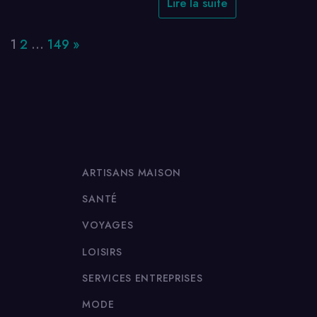
Lire la suite
Page:
Next
1
2
…
149
»
ARTISANS MAISON
SANTÉ
VOYAGES
LOISIRS
SERVICES ENTREPRISES
MODE