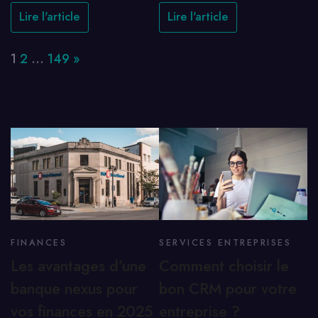
Lire l'article
Lire l'article
Page:
Next
1
2
…
149
»
FINANCES
SERVICES ENTREPRISES
Les avantages d’une
Comment choisir le
banque nexus pour
bon CRM pour votre
vos finances en 2025
entreprise ?