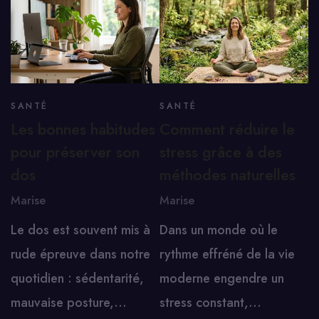
SANTÉ
SANTÉ
Les bonnes habitudes
Comment réduire le
pour préserver son
stress grâce à des
dos
méthodes naturelles
Marise
Marise
Le dos est souvent mis à
Dans un monde où le
rude épreuve dans notre
rythme effréné de la vie
quotidien : sédentarité,
moderne engendre un
mauvaise posture,…
stress constant,…