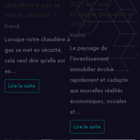
SCPI est une
chaudière à gaz se
stratégie gagnante en
met en sécurité ?
2025 ?
Franck
Marise
Lorsque votre chaudière à
Le paysage de
gaz se met en sécurité,
l’investissement
cela veut dire qu’elle est
immobilier évolue
en…
rapidement et s’adapte
Lire la suite
aux nouvelles réalités
économiques, sociales
et…
Lire la suite