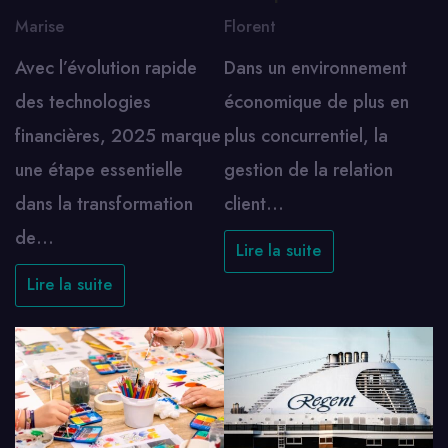
Marise
Florent
Avec l’évolution rapide
Dans un environnement
des technologies
économique de plus en
financières, 2025 marque
plus concurrentiel, la
une étape essentielle
gestion de la relation
dans la transformation
client…
de…
Lire la suite
Lire la suite