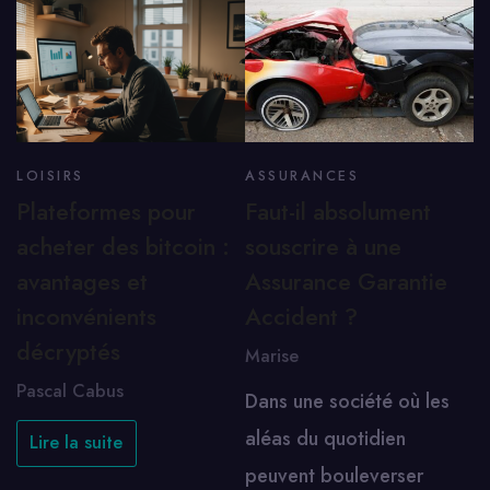
LOISIRS
ASSURANCES
Plateformes pour
Faut-il absolument
acheter des bitcoin :
souscrire à une
avantages et
Assurance Garantie
inconvénients
Accident ?
décryptés
Marise
Pascal Cabus
Dans une société où les
aléas du quotidien
Lire la suite
peuvent bouleverser