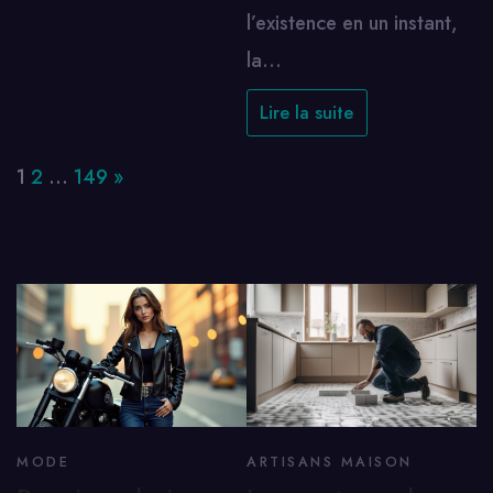
l’existence en un instant,
la…
Lire la suite
Page:
Next
1
2
…
149
»
MODE
ARTISANS MAISON