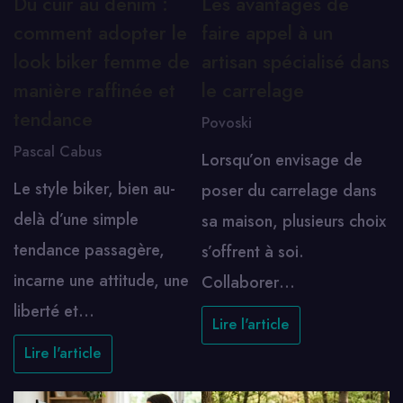
Du cuir au denim :
Les avantages de
comment adopter le
faire appel à un
look biker femme de
artisan spécialisé dans
manière raffinée et
le carrelage
tendance
Povoski
Pascal Cabus
Lorsqu’on envisage de
Le style biker, bien au-
poser du carrelage dans
delà d’une simple
sa maison, plusieurs choix
tendance passagère,
s’offrent à soi.
incarne une attitude, une
Collaborer…
liberté et…
Lire l'article
Lire l'article