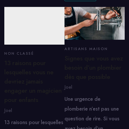
ARTISANS MAISON
NON CLASSÉ
Signes que vous avez
13 raisons pour
besoin d’un plombier
lesquelles vous ne
dès que possible
devriez jamais
Joel
engager un magicien
Une urgence de
pour enfants
plomberie n’est pas une
Joel
question de rire. Si vous
13 raisons pour lesquelles
avez besoin d’un…