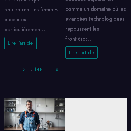
comme un domaine où les
rencontrent les femmes
avancées technologiques
enceintes,
repoussent les
particulièrement…
frontières…
Lire l'article
Lire l'article
Page:
1
2
…
148
Next
»