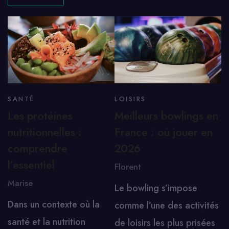
SANTÉ
LOISIRS
Les protéines
Meilleurs bowlings en
nutritionnelles :
France : où jouer en
comprendre
2026
l’essentiel
Florent
Marise
Le bowling s’impose
Dans un contexte où la
comme l’une des activités
santé et la nutrition
de loisirs les plus prisées