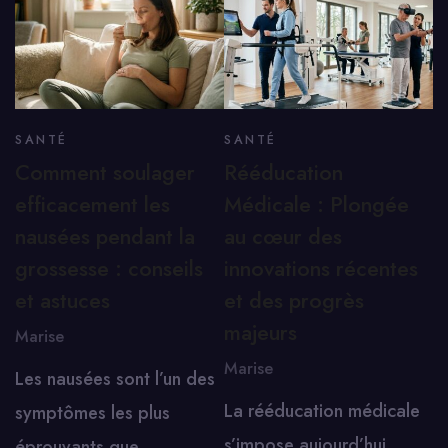
SANTÉ
SANTÉ
Comment soulager
Rééducation
efficacement les
Médicale : Plongée
nausées pendant la
au cœur des
grossesse : conseils
innovations récentes
et astuces
et des progrès
majeurs
Marise
Marise
Les nausées sont l’un des
La rééducation médicale
symptômes les plus
s’impose aujourd’hui
éprouvants que