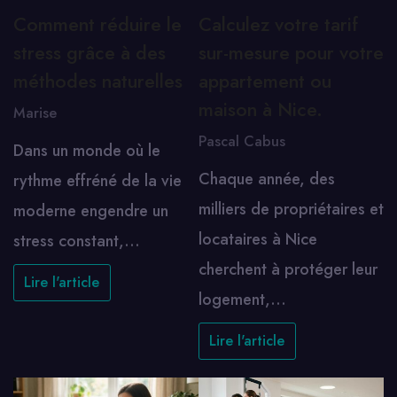
Comment réduire le
Calculez votre tarif
stress grâce à des
sur-mesure pour votre
méthodes naturelles
appartement ou
maison à Nice.
Marise
Pascal Cabus
Dans un monde où le
Chaque année, des
rythme effréné de la vie
milliers de propriétaires et
moderne engendre un
locataires à Nice
stress constant,…
cherchent à protéger leur
Lire l'article
logement,…
Lire l'article