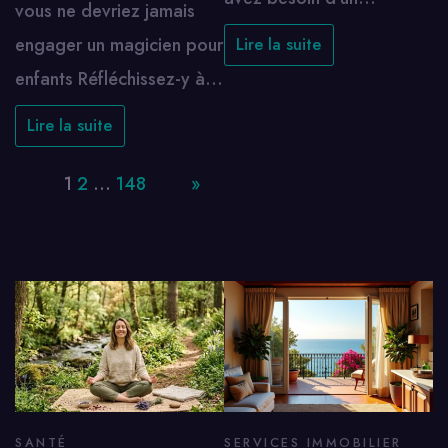
vous ne devriez jamais
engager un magicien pour
Lire la suite
enfants Réfléchissez-y à…
Lire la suite
Page:
1
2
…
148
Next
»
SANTÉ
SERVICES IMMOBILIER