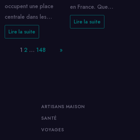
occupent une place
en France. Que…
centrale dans les…
Lire la suite
Lire la suite
Page:
1
2
…
148
Next
»
ARTISANS MAISON
SANTÉ
VOYAGES