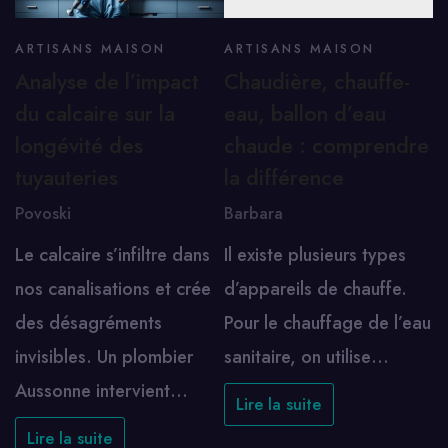
ARTISANS MAISON
ARTISANS MAISON
Analyse de l’impact
Chaudière, chauffe-
du calcaire sur la
eau, ballon d’eau
longévité des
chaude : comprendre
tuyauteries
la différence
Povoski
Barbara
Le calcaire s’infiltre dans
Il existe plusieurs types
nos canalisations et crée
d’appareils de chauffe.
des désagréments
Pour le chauffage de l’eau
invisibles. Un plombier
sanitaire, on utilise…
Aussonne intervient…
Lire la suite
Lire la suite