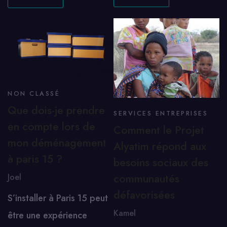
NON CLASSÉ
Que dois-je prendre
SERVICES ENTREPRISES
en compte lors de
Comment le Projet
mon déménagement
Alyatim répond aux
à paris 15 ?
besoins sociaux des
communautés
Joel
défavorisées
S’installer à Paris 15 peut
Kamel
être une expérience