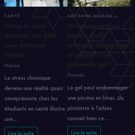
SANTÉ
ARTISANS MAISON
Stress et santé :
Hivernage actif ou
domptez vos défis
passif : quelle
avec Antémed
méthode choisir pour
Epsilon
protéger votre
piscine du gel ?
Marise
Povoski
Le stress chronique
Le gel peut endommager
devenu une réalité quasi
une piscine en hiver. Un
omniprésente chez les
pisciniste à Tarbes
étudiants en santé illustre
connaît bien ce…
une…
Lire la suite
Lire la suite