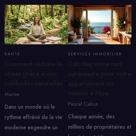
SANTÉ
SERVICES IMMOBILIER
Comment réduire le
Calculez votre tarif
stress grâce à des
sur-mesure pour votre
méthodes naturelles
appartement ou
maison à Nice.
Marise
Pascal Cabus
Dans un monde où le
Chaque année, des
rythme effréné de la vie
milliers de propriétaires et
moderne engendre un