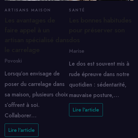
ARTISANS MAISON
SANTÉ
Les avantages de
Les bonnes habitudes
faire appel à un
pour préserver son
artisan spécialisé dans
dos
le carrelage
Marise
Povoski
Le dos est souvent mis à
Lorsqu’on envisage de
rude épreuve dans notre
poser du carrelage dans
quotidien : sédentarité,
sa maison, plusieurs choix
mauvaise posture,…
s’offrent à soi.
Lire l'article
Collaborer…
Lire l'article