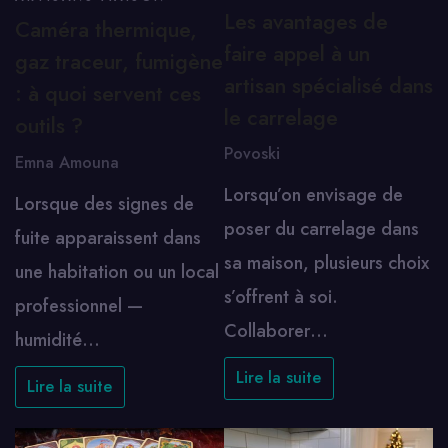
Les avantages de
Caméra thermique,
faire appel à un
gaz traceur, fumigène
artisan spécialisé dans
: à quoi servent ces
le carrelage
outils ?
Povoski
Emna Amouna
Lorsqu’on envisage de
Lorsque des signes de
poser du carrelage dans
fuite apparaissent dans
sa maison, plusieurs choix
une habitation ou un local
s’offrent à soi.
professionnel —
Collaborer…
humidité…
Lire la suite
Lire la suite