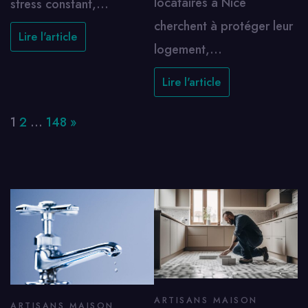
locataires à Nice
stress constant,…
cherchent à protéger leur
Lire l'article
logement,…
Lire l'article
Page:
Next
1
2
…
148
»
ARTISANS MAISON
ARTISANS MAISON