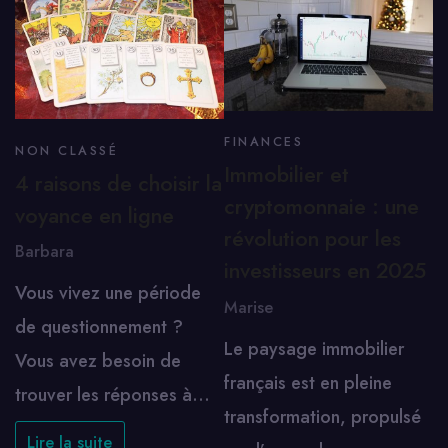
FINANCES
NON CLASSÉ
Immobilier et
4 raisons de choisir la
cryptomonnaie : une
voyance en ligne
révolution pour les
Barbara
investisseurs en 2025
Vous vivez une période
Marise
de questionnement ?
Le paysage immobilier
Vous avez besoin de
français est en pleine
trouver les réponses à…
transformation, propulsé
Lire la suite