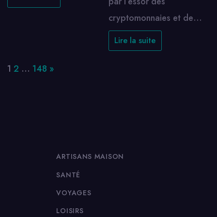
par l’essor des
cryptomonnaies et de…
Lire la suite
Page:
Next
1
2
…
148
»
ARTISANS MAISON
SANTÉ
VOYAGES
LOISIRS