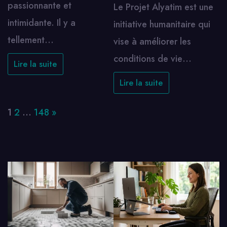
passionnante et
Le Projet Alyatim est une
intimidante. Il y a
initiative humanitaire qui
tellement…
vise à améliorer les
conditions de vie…
Lire la suite
Lire la suite
Page:
Next
1
2
…
148
»