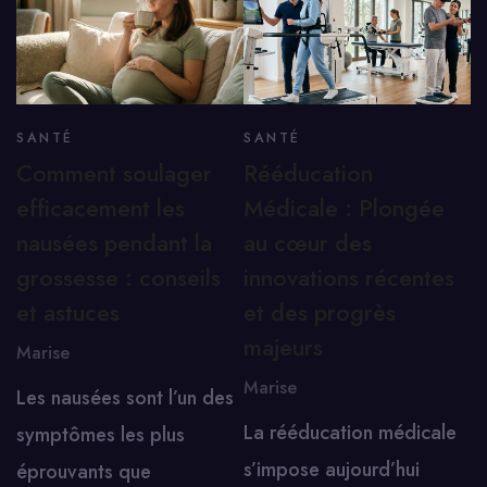
SANTÉ
SANTÉ
Comment soulager
Rééducation
efficacement les
Médicale : Plongée
nausées pendant la
au cœur des
grossesse : conseils
innovations récentes
et astuces
et des progrès
majeurs
Marise
Marise
Les nausées sont l’un des
La rééducation médicale
symptômes les plus
s’impose aujourd’hui
éprouvants que