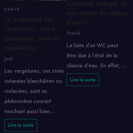
Comment changer un
SANTÉ
mécanisme de chasse
Le traitement des
d’eau ?
vergetures : entre
Franck
prévention, soins et
La fuite d’un WC peut
innovations
être due à l’état de la
Joel
chasse d’eau. En effet,…
Les vergetures, ces stries
Lire la suite
cutanées blanchâtres ou
violacées, sont un
phénomène courant
touchant aussi bien…
Lire la suite