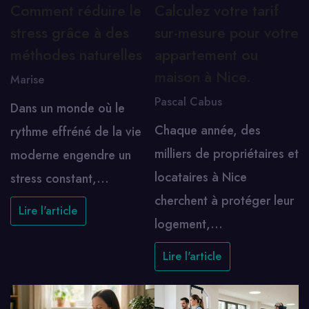
Comment réduire le
Calculez votre tarif
stress grâce à des
sur-mesure pour votre
méthodes naturelles
appartement ou
maison à Nice.
Marise
Pascal Cabus
Dans un monde où le
Chaque année, des
rythme effréné de la vie
milliers de propriétaires et
moderne engendre un
locataires à Nice
stress constant,…
cherchent à protéger leur
Lire l'article
logement,…
Lire l'article