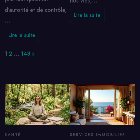
nos vies,…
d’autorité et de contrôle,
Lire la suite
…
Lire la suite
Page:
Next
1
2
…
148
»
SANTÉ
SERVICES IMMOBILIER