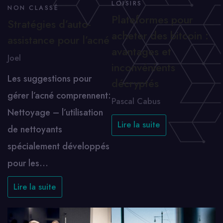
LOISIRS
NON CLASSÉ
Plateformes pour
Stratégies d’auto-
acheter des bitcoin :
assistance pour l’acné
avantages et
Joel
inconvénients
Les suggestions pour
décryptés
gérer l’acné comprennent:
Pascal Cabus
Nettoyage – l’utilisation
Lire la suite
de nettoyants
spécialement développés
pour les…
Lire la suite