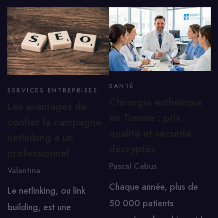
SANTÉ
SERVICES ENTREPRISES
Chirurgie esthétique
Les avantages de
en Tunisie : prix,
confier la campagne
qualité et sécurité
netlinking à un
décryptés
professionnel
Pascal Cabus
Valentina
Chaque année, plus de
Le netlinking, ou link
50 000 patients
building, est une