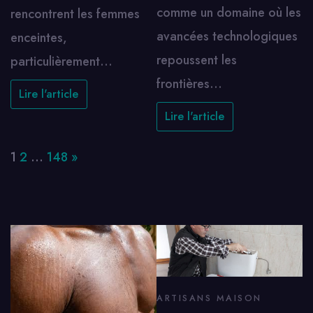
comme un domaine où les
rencontrent les femmes
avancées technologiques
enceintes,
repoussent les
particulièrement…
frontières…
Lire l'article
Lire l'article
Page:
Next
1
2
…
148
»
ARTISANS MAISON