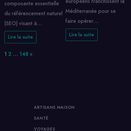
européens franchissent la
composante essentielle
Méditerranée pour se
du référencement naturel
faire opérer…
(SEO) visant à…
Lire la suite
Lire la suite
Page:
Next
1
2
…
148
»
ARTISANS MAISON
SANTÉ
VOYAGES