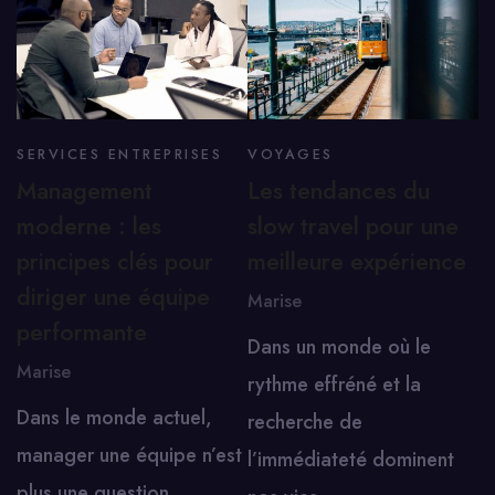
SERVICES ENTREPRISES
VOYAGES
Management
Les tendances du
moderne : les
slow travel pour une
principes clés pour
meilleure expérience
diriger une équipe
Marise
performante
Dans un monde où le
Marise
rythme effréné et la
Dans le monde actuel,
recherche de
manager une équipe n’est
l’immédiateté dominent
plus une question