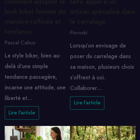
comment adopter le
faire appel à un
look biker femme de
artisan spécialisé dans
manière raffinée et
le carrelage
tendance
Povoski
Pascal Cabus
Lorsqu’on envisage de
Le style biker, bien au-
poser du carrelage dans
delà d’une simple
sa maison, plusieurs choix
tendance passagère,
s’offrent à soi.
incarne une attitude, une
Collaborer…
liberté et…
Lire l'article
Lire l'article