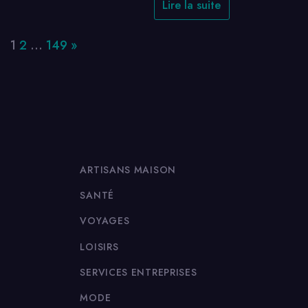
Lire la suite
Page:
Next
1
2
…
149
»
ARTISANS MAISON
SANTÉ
VOYAGES
LOISIRS
SERVICES ENTREPRISES
MODE