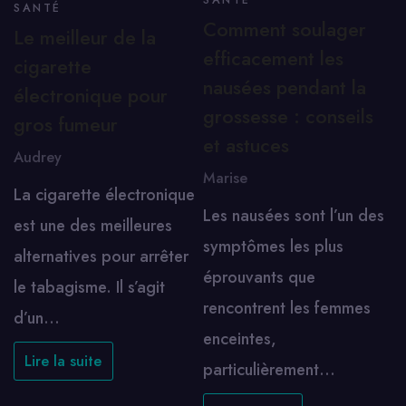
SANTÉ
SANTÉ
Comment soulager
Le meilleur de la
efficacement les
cigarette
nausées pendant la
électronique pour
grossesse : conseils
gros fumeur
et astuces
Audrey
Marise
La cigarette électronique
Les nausées sont l’un des
est une des meilleures
symptômes les plus
alternatives pour arrêter
éprouvants que
le tabagisme. Il s’agit
rencontrent les femmes
d’un…
enceintes,
Lire la suite
particulièrement…