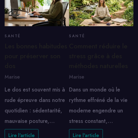
SANTÉ
SANTÉ
Les bonnes habitudes
Comment réduire le
pour préserver son
stress grâce à des
dos
méthodes naturelles
Marise
Marise
Le dos est souvent mis à
Dans un monde où le
rude épreuve dans notre
rythme effréné de la vie
quotidien : sédentarité,
moderne engendre un
mauvaise posture,…
stress constant,…
Lire l'article
Lire l'article