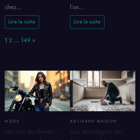
chez…
l’on…
Lire la suite
Lire la suite
Page:
Next
1
2
…
149
»
MODE
ARTISANS MAISON
Du cuir au denim :
Les avantages de