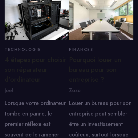
TECHNOLOGIE
FINANCES
4 étapes pour choisir
Pourquoi louer un
son réparateur
bureau pour son
d’ordinateur
entreprise ?
Joel
Zozo
Lorsque votre ordinateur
Louer un bureau pour son
tombe en panne, le
entreprise peut sembler
premier réflexe est
être un investissement
souvent de le ramener
coûteux, surtout lorsque