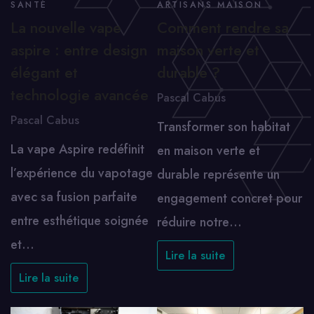
SANTÉ
ARTISANS MAISON
La nouvelle vape
Comment rendre sa
aspire : entre design
maison verte et
élégant et
durable ?
technologie avancée
Pascal Cabus
Pascal Cabus
Transformer son habitat
La vape Aspire redéfinit
en maison verte et
l’expérience du vapotage
durable représente un
avec sa fusion parfaite
engagement concret pour
entre esthétique soignée
réduire notre…
et…
Lire la suite
Lire la suite