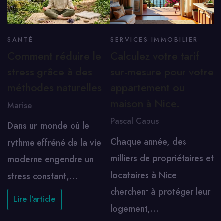
SANTÉ
SERVICES IMMOBILIER
Comment réduire le
Calculez votre tarif
stress grâce à des
sur-mesure pour votre
méthodes naturelles
appartement ou
maison à Nice.
Marise
Pascal Cabus
Dans un monde où le
Chaque année, des
rythme effréné de la vie
milliers de propriétaires et
moderne engendre un
locataires à Nice
stress constant,…
cherchent à protéger leur
Lire l'article
logement,…