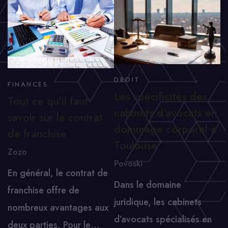
DROIT
FINANCES
Les spécificités des
Tout ce qu’il faut
cabinets d’avocats en
savoir sur le contrat
dommage corporel à
de franchise
Toulouse
Zozo
Povoski
En général, le contrat de
Dans le domaine
franchise offre de
juridique, les cabinets
nombreux avantages aux
d’avocats spécialisés en
deux parties. Pour le…