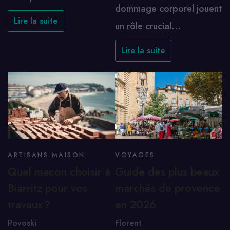
dommage corporel jouent
Lire la suite
un rôle crucial…
Lire la suite
ARTISANS MAISON
VOYAGES
Quel macon choisir à
Guide des plus beaux
Biarritz pour vos
marchés de provence
travaux ?
en 2026
Povoski
Florent