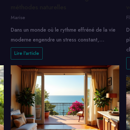
méthodes naturelles
v
Marise
F
Dans un monde où le rythme effréné de la vie
D
moderne engendre un stress constant,…
p
c
Lire l'article