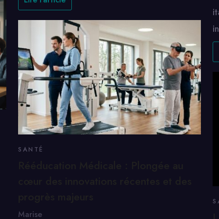
i
i
SANTÉ
Rééducation Médicale : Plongée au
cœur des innovations récentes et des
progrès majeurs
S
Marise
L