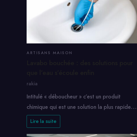
ARTISANS MAISON
Lavabo bouchée : des solutions pour
que l’eau s’écoule enfin
rakia
Intitulé « déboucheur » c’est un produit
chimique qui est une solution la plus rapide.
Lire la suite