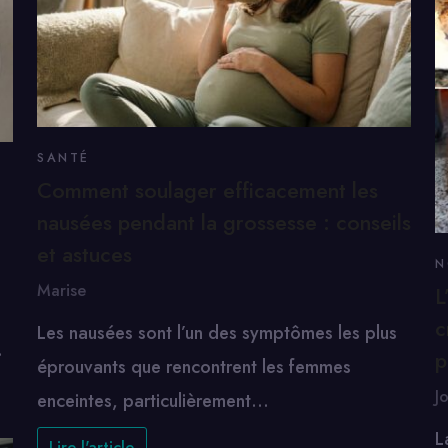
SANTÉ
Comment soulager efficacement les
nausées pendant la grossesse : conseils
et astuces
N
Marise
L
c
Les nausées sont l’un des symptômes les plus
…
p
éprouvants que rencontrent les femmes
J
enceintes, particulièrement…
L
Lire l'article