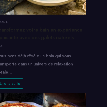
ODE
ransformez votre bain en expérience
paisante avec des galets naturels
oel
ous avez déjà rêvé d’un bain qui vous
ransporte dans un univers de relaxation
otale…
Lire la suite