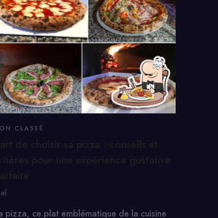
ON CLASSÉ
’art de choisir sa pizza : conseils et
ritères pour une expérience gustative
arfaite
oel
a pizza, ce plat emblématique de la cuisine