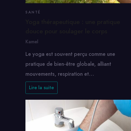
SANTÉ
Yoga thérapeutique : une pratique
douce pour soulager le corps
Kamel
Le yoga est souvent perçu comme une
pratique de bien-être globale, alliant
mouvements, respiration et…
Lire la suite