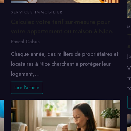
SERVICES IMMOBILIER
Calculez votre tarif sur-mesure pour
M
votre appartement ou maison à Nice.
T
Pascal Cabus
a
Chaque année, des milliers de propriétaires et
J
locataires à Nice cherchent à protéger leur
V
logement,…
t
Lire l'article
t